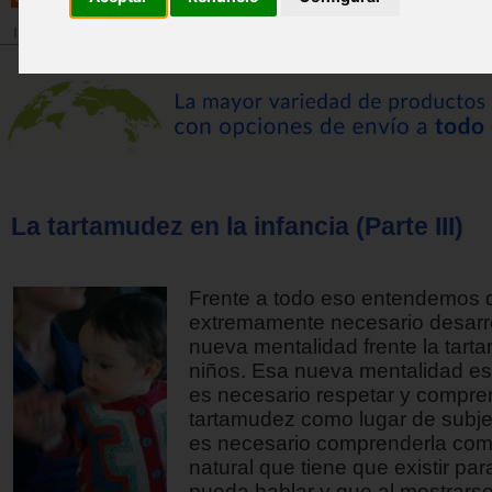
Inicio
>
Revista
La tartamudez en la infancia (Parte III)
Frente a todo eso entendemos 
extremamente necesario desarro
nueva mentalidad frente la tart
niños. Esa nueva mentalidad e
es necesario respetar y compre
tartamudez como lugar de subjet
es necesario comprenderla com
natural que tiene que existir pa
pueda hablar y que al mostrars