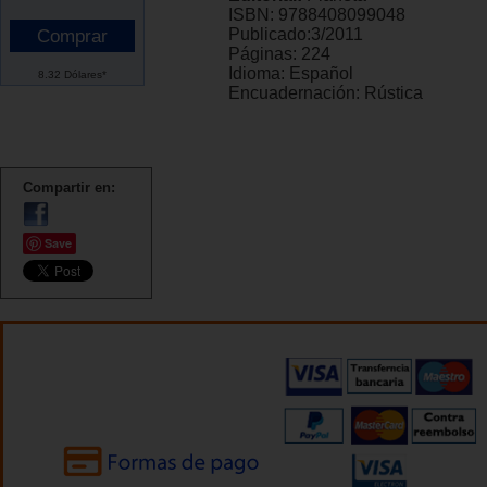
ISBN:
9788408099048
Publicado:
3/2011
Páginas:
224
Idioma:
Español
8.32 Dólares*
Encuadernación:
Rústica
Compartir en:
Save