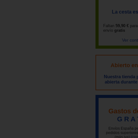
La cesta es
Faltan
59,90 €
para
envío
gratis
Ver con
Abierto e
Nuestra tienda
abierta durante
Gastos d
G R A 
Envíos España pe
pedidos superiores
(más iva)
(con