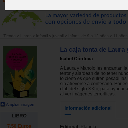
Tienda
>
Libros
>
Infantil y juvenil
>
Infantil de 9 a 12 años
>
11 años
La caja tonta de Laura
Isabel Córdova
A Laura y Manolo les encantan la
terror y alardean de no tener nun
lo cierto es que sufren pesadillas
sin atreverse a confesarlo. Por e
club del siglo XXI», para ayudar a
al ver imágenes terroríficas.
Ampliar imagen
Información adicional
LIBRO
7.50
Euros
Editorial:
Planeta