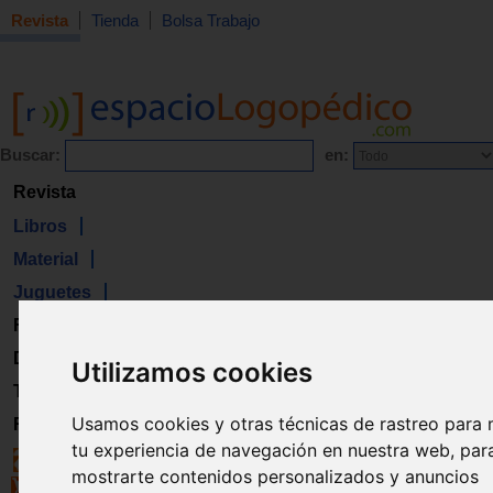
Revista
Tienda
Bolsa Trabajo
Buscar:
en:
Revista
Libros
Material
Juguetes
Formación
Directorio
Utilizamos cookies
Trabajo
Usamos cookies y otras técnicas de rastreo para 
Registro
tu experiencia de navegación en nuestra web, par
mostrarte contenidos personalizados y anuncios