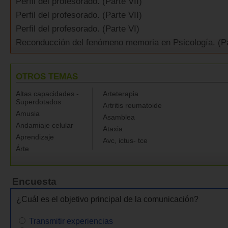
Perfil del profesorado. (Parte VII)
Perfil del profesorado. (Parte VII)
Perfil del profesorado. (Parte VI)
Reconducción del fenómeno memoria en Psicología. (Par
OTROS TEMAS
Altas capacidades -
Arteterapia
Superdotados
Artritis reumatoide
Amusia
Asamblea
Andamiaje celular
Ataxia
Aprendizaje
Avc, ictus- tce
Árte
Encuesta
¿Cuál es el objetivo principal de la comunicación?
Transmitir experiencias