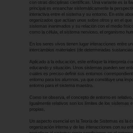
con otras disciplinas científicas. Una variante es la 
principal es ensanchar sistemáticamente la perspectiv
interactiva entre el sistema y su entorno. En este ab
organizados que actúan unos sobre otros y en el que 
sistemas inanimados y su relación con el medio físico 
como la célula, el sistema nervioso, el organismo hum
En los seres vivos tienen lugar interacciones entre u
intercambios materiales (de determinadas sustancias, 
Aplicado a la educación, este enfoque la interpreta 
educando y situación. Unos sistemas pueden ser ento
cuales es preciso definir sus entornos correspondien
entorno para los alumnos, ya que constituye una impo
entorno para el sistema maestro.
Como se observa, el concepto de entorno es relativo,
Igualmente relativos son los límites de los sistemas 
propias.
Un aspecto esencial en la Teoría de Sistemas es la 
organización interna y de las interacciones con su en
perjudicar al sistema; crear condiciones en el entorno