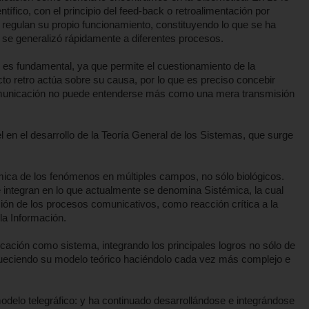
ífico, con el principio del feed-back o retroalimentación por
 regulan su propio funcionamiento, constituyendo lo que se ha
e generalizó rápidamente a diferentes procesos.
n es fundamental, ya que permite el cuestionamiento de la
ecto retro actúa sobre su causa, por lo que es preciso concebir
omunicación no puede entenderse más como una mera transmisión
l en el desarrollo de la Teoría General de los Sistemas, que surge
ica de los fenómenos en múltiples campos, no sólo biológicos.
e integran en lo que actualmente se denomina Sistémica, la cual
ción de los procesos comunicativos, como reacción crítica a la
 la Información.
cación como sistema, integrando los principales logros no sólo de
iqueciendo su modelo teórico haciéndolo cada vez más complejo e
delo telegráfico: y ha continuado desarrollándose e integrándose