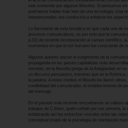
sido sostenido por algunos filósofos. Si pensamos en
podríamos hablar más bien de una tecnología. Una ref
interpersonales nos conduciría a enfatizar los aspec
Lo fascinante de esta temática es que cada una de e
procesos comunicativos, es por esto que la comunicac
p.31) de reciente incorporación al campo científico, 
momentos en que el ser humano fue consciente de s
Algunos autores ubican el surgimiento de la comunicac
propaganda en los países capitalistas más desarrol
remotas, en la filosofía griega de la Antigüedad: en su
un discurso persuasivo, mientras que en la Retórica, 
la palabra. A estos medios el filósofo los llamó: etho
credibilidad del comunicador, el establecimiento de 
del mensaje.
En el pasado más reciente encontramos un valioso apo
trabajos de C.Marx, quién señaló por vez primera, la d
enfatizando así los estrechos vínculos entre las relac
conceptual propio de la psicología de orientación ma