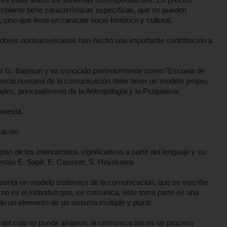
biente tiene características específicas, que no pueden
 sino que tiene un carácter socio histórico y cultural.
gadores norteamericanos han hecho una importante contribución a
or G. Bateson y es conocido posteriormente como "Escuela de
ciencia humana de la comunicación debe tener un modelo propio,
ades, principalmente de la Antropología y la Psiquiatría.
puesta.
cación
n de los intercambios significativos a partir del lenguaje y su
 están E. Sapir, E. Cassirer, S. Hayakawa.
esenta un modelo sistémico de la comunicación, que se inscribe
 no es el individuo que, se comunica, éste toma parte en una
o un elemento de un sistema múltiple y plural.
 del cual no puede aislarse; la comunicación es un proceso