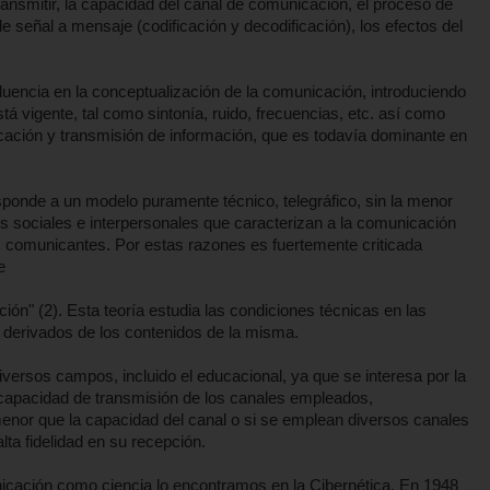
transmitir, la capacidad del canal de comunicación, el proceso de
e señal a mensaje (codificación y decodificación), los efectos del
fluencia en la conceptualización de la comunicación, introduciendo
á vigente, tal como sintonía, ruido, frecuencias, etc. así como
icación y transmisión de información, que es todavía dominante en
esponde a un modelo puramente técnico, telegráfico, sin la menor
nes sociales e interpersonales que caracterizan a la comunicación
s comunicantes. Por estas razones es fuertemente criticada
e
n" (2). Esta teoría estudia las condiciones técnicas en las
 derivados de los contenidos de la misma.
diversos campos, incluido el educacional, ya que se interesa por la
a capacidad de transmisión de los canales empleados,
menor que la capacidad del canal o si se emplean diversos canales
lta fidelidad en su recepción.
nicación como ciencia lo encontramos en la Cibernética. En 1948