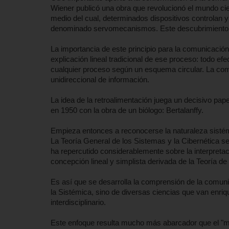
Wiener publicó una obra que revolucionó el mundo cient
medio del cual, determinados dispositivos controlan y
denominado servomecanismos. Este descubrimiento s
La importancia de este principio para la comunicació
explicación lineal tradicional de ese proceso: todo ef
cualquier proceso según un esquema circular. La c
unidireccional de información.
La idea de la retroalimentación juega un decisivo pape
en 1950 con la obra de un biólogo: Bertalanffy.
Empieza entonces a reconocerse la naturaleza sistém
La Teoría General de los Sistemas y la Cibernética s
ha repercutido considerablemente sobre la interpreta
concepción lineal y simplista derivada de la Teoría de
Es así que se desarrolla la comprensión de la comuni
la Sistémica, sino de diversas ciencias que van enr
interdisciplinario.
Este enfoque resulta mucho más abarcador que el "mo