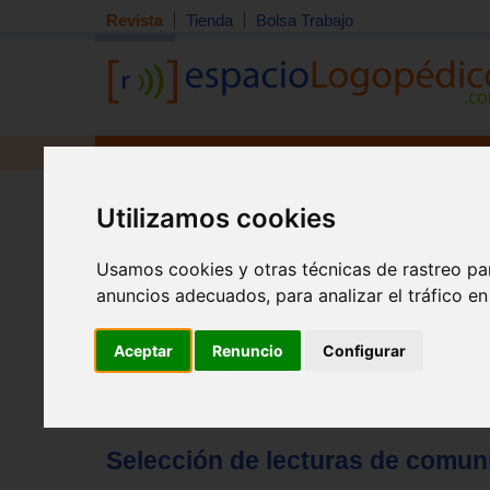
Revista
Tienda
Bolsa Trabajo
Revista
Libros
Material
Juguetes
Tema quincena
|
Detección
|
Orientación
|
Interdisciplin
Utilizamos cookies
Inicio
>
Revista
Usamos cookies y otras técnicas de rastreo pa
anuncios adecuados, para analizar el tráfico e
Aceptar
Renuncio
Configurar
Selección de lecturas de comunic