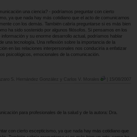
municación una ciencia? - podríamos preguntar con cierto
smo, ya que nada hay más cotidiano que el acto de comunicarnos
mente con los demás. También cabría preguntarse si es más bien
omo ha sido sostenido por algunos filósofos. Si pensamos en los
 información y su enorme desarrollo actual, podríamos hablar
e una tecnología. Una reflexión sobre la importancia de la
ón en las relaciones interpersonales nos conduciría a enfatizar
tos psicológicos, emocionales de la comunicación.
ázaro S. Hernández González y Carlos V. Morales
| 15/08/2007
icación para profesionales de la salud y de la autora: Dra.
tar con cierto escepticismo, ya que nada hay más cotidiano que
ás. También cabría preguntarse si es más bien un arte, como ha