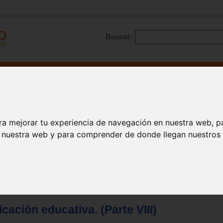
Buscar:
Formación
Directorio
Trabajo
Registro
ario
|
Profesionales
|
Glosario
|
Patologías
|
Actualidad
ra mejorar tu experiencia de navegación en nuestra web, p
n nuestra web y para comprender de donde llegan nuestros v
ación educativa. (Parte VIII)