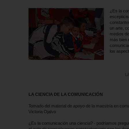
¿Es la co
esceptici
constante
un arte, c
medios de
más bien d
comunicaci
los aspec
L
LA CIENCIA DE LA COMUNICACIÓN
Tomado del material de apoyo de la maestría en comun
Victoria Ojalvo
¿Es la comunicación una ciencia? - podríamos pregun
el acto de comunicarnos constantemente con los dem