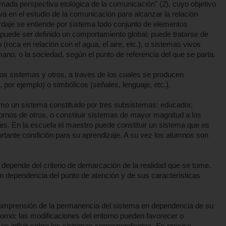
llamada perspectiva etológica de la comunicación" (2), cuyo objetivo
a en el estudio de la comunicación para alcanzar la relación
ordaje se entiende por sistema todo conjunto de elementos
puede ser definido un comportamiento global; puede tratarse de
(roca en relación con el agua, el aire, etc.), o sistemas vivos
ano, o la sociedad, según el punto de referencia del que se parta.
nos sistemas y otros, a través de los cuales se producen
por ejemplo) o simbólicos (señales, lenguaje, etc.).
como un sistema constituido por tres subsistemas: educador,
rnos de otros, o constituir sistemas de mayor magnitud a los
tes. En la escuela el maestro puede constituir un sistema que es
rtante condición para su aprendizaje. A su vez los alumnos son
 depende del criterio de demarcación de la realidad que se tome.
en dependencia del punto de atención y de sus características
comprensión de la permanencia del sistema en dependencia de su
torno: las modificaciones del entorno pueden favorecer o
 es influir sobre los sistemas correspondientes. Es preciso