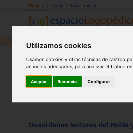
Revista
Tienda
Bolsa Trabajo
Revista
Libros
Material
Juguetes
Utilizamos cookies
Tema quincena
|
Detección
|
Orientación
|
Interdisciplin
Usamos cookies y otras técnicas de rastreo pa
Inicio
>
Revista
anuncios adecuados, para analizar el tráfico e
Aceptar
Renuncio
Configurar
Desórdenes Motores del Habla y