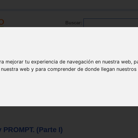
Buscar:
Formación
Directorio
Trabajo
Registro
ario
|
Profesionales
|
Glosario
|
Patologías
|
Actualidad
ra mejorar tu experiencia de navegación en nuestra web, p
n nuestra web y para comprender de donde llegan nuestros v
 PROMPT. (Parte I)