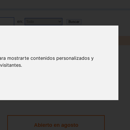
en:
ara mostrarte contenidos personalizados y
isitantes.
Abierto en agosto