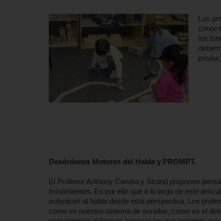
Los pr
conoce
los fon
debemo
produc
Desórdenes Motores del Habla y PROMPT.
El Profesor Anthony Caruso y Strand proponen pensar
movimientos. Es por ello que a lo largo de este artí
subyacen al habla desde esta perspectiva. Los prof
como es nuestro sistema de sonidos, como es el desar
pero también debemos conocer los movimientos que n