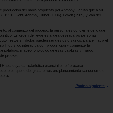
 producción del habla propuesto por Anthony Caruso que a su
 1991), Kent, Adams, Turner (1996), Levelt (1989) y Van der
tanto, al comienzo del proceso, la persona es conciente de lo que
gnitivo. En orden de llevar esta idea deseada las personas
ocutor, estos símbolos pueden ser gestos o signos, para el habla el
so lingüístico interactúa con la cognición y comienza la
 de palabras, mapeo fonológico de esas palabras y marco
ste proceso.
 Habla cuya característica esencial es el “proceso
roceso es que lo desglosaremos en: planeamiento sensoriomotor,
otora.
Página siguiente