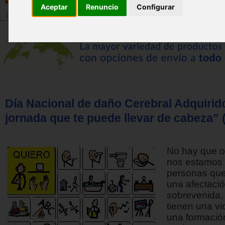
Aceptar
Renuncio
Configurar
Inicio
>
Revista
Día Nacional de daño Cerebral Adquirid
jornada que te puede llevar de cabeza” (
No hay que o
nos estamos r
personas que
una afectaci
sobrevenida, 
tienen una vid
una formación