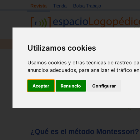
Revista
Tienda
Bolsa Trabajo
Revista
Libros
Material
Juguetes
Utilizamos cookies
Tema quincena
|
Detección
|
Orientación
|
Interdisciplin
Usamos cookies y otras técnicas de rastreo pa
Inicio
>
Revista
anuncios adecuados, para analizar el tráfico e
Aceptar
Renuncio
Configurar
¿Qué es el método Montessori?