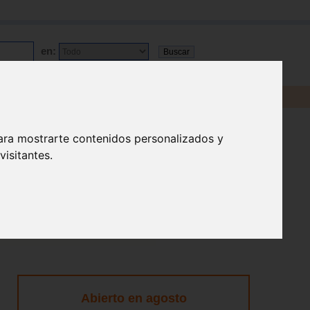
en:
ara mostrarte contenidos personalizados y
isitantes.
Abierto en agosto