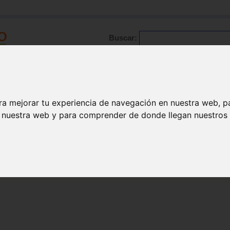
Buscar:
Formación
Directorio
Trabajo
Registro
ario
|
Profesionales
|
Glosario
|
Patologías
|
Actualidad
ra mejorar tu experiencia de navegación en nuestra web, p
n nuestra web y para comprender de donde llegan nuestros v