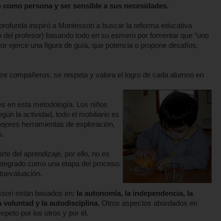
o como persona y ser sensible a sus necesidades.
rofunda inspiró a Montessori a buscar la reforma educativa
o del profesor) basando todo en su esmero por fomentar que “uno
r ejerce una figura de guía, que potencia o propone desafíos,
tre compañeros, se respeta y valora el logro de cada alumno en
les en esta metodología. Los niños
n la actividad, todo el mobiliario es
ejores herramientas de exploración,
s.
te del aprendizaje, por ello, no es
 integrado como una etapa del proceso.
toevaluación.
ssori están basados en:
la autonomía, la independencia, la
la voluntad y la autodisciplina.
Otros aspectos abordados en
speto por los otros y por él.