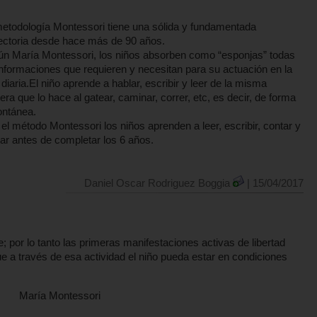
etodología Montessori tiene una sólida y fundamentada
ectoria desde hace más de 90 años.
n María Montessori, los niños absorben como “esponjas” todas
informaciones que requieren y necesitan para su actuación en la
 diaria.El niño aprende a hablar, escribir y leer de la misma
ra que lo hace al gatear, caminar, correr, etc, es decir, de forma
ontánea.
el método Montessori los niños aprenden a leer, escribir, contar y
r antes de completar los 6 años.
Daniel Oscar Rodriguez Boggia
| 15/04/2017
 por lo tanto las primeras manifestaciones activas de libertad
ue a través de esa actividad el niño pueda estar en condiciones
ssori