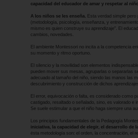
capacidad del educador de amar y respetar al niñ
A los niños se les enseña.
Esta verdad simple pero p
(metodología, psicología, enseñanza, y entrenamient
mismo es quien construye su aprendizaje”. El educado
cambios, novedades.
El ambiente Montessori no incita a la competencia en
su momento y ritmo oportuno.
El silencio y la movilidad son elementos indispensab
pueden mover sus mesas, agruparlas o separarlas segú
adecuado al tamaño del niño, siendo las manos las m
descubrimiento y construcción de dichos aprendizaje
El error, equivocación o falta, es considerado como par
castigado, resaltado o señalado, sino, es valorado e
Se suele estimular a que el niño haga siempre una au
Los principios fundamentales de la Pedagogía Monte
iniciativa, la capacidad de elegir, el desarrollo de 
ésta metodología son: el orden, la concentración, el re