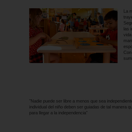
La m
tray
Segú
las 
vida
mane
esp
Con 
suma
"Nadie puede ser libre a menos que sea independiente;
individual del niño deben ser guiadas de tal manera q
para llegar a la independencia"
María Monte