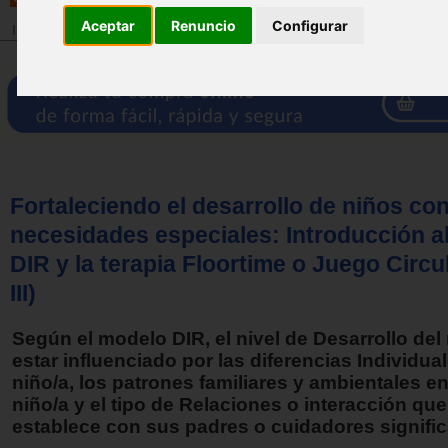
Aceptar
Renuncio
Configurar
Inicio
>
Revista
Fortaleciendo el desarrollo de niños co
necesidades especiales: Introducción a
DIR y la terapia Floortime o Juego Circul
III)
Según el modelo DIR, el nivel de Desarrollo del 
estar influenciado por las diferencias Individua
niño/a, los patrones familiares y ambientales en
niño/a y el tipo de Relaciones o interacción que
establece con sus padres o cuidadores signific