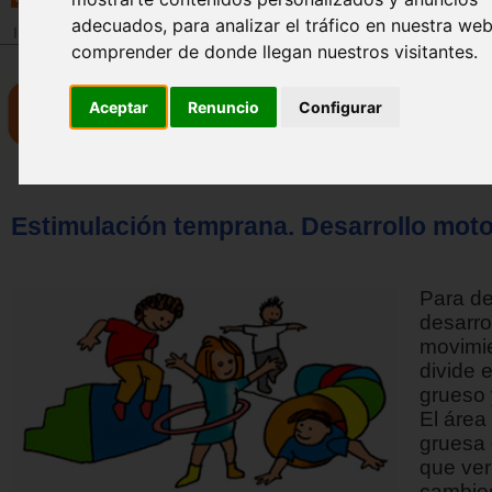
adecuados, para analizar el tráfico en nuestra we
Inicio
>
Revista
comprender de donde llegan nuestros visitantes.
Aceptar
Renuncio
Configurar
Estimulación temprana. Desarrollo moto
Para des
desarro
movimi
divide 
grueso 
El área
gruesa 
que ver
cambios