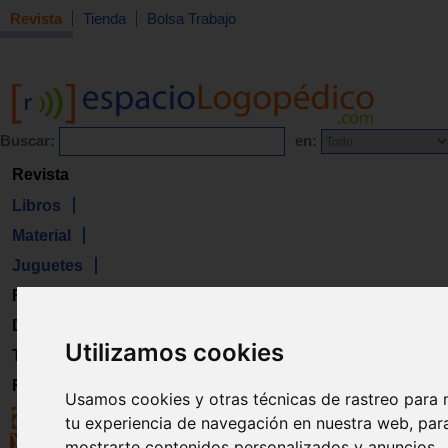
Revista
Tienda
Bolsa Trabajo
Buscar:
en:
Revista
Libros
Material
Juguetes
Formación
Directorio
Utilizamos cookies
Trabajo
Registro
Usamos cookies y otras técnicas de rastreo para 
tu experiencia de navegación en nuestra web, par
mostrarte contenidos personalizados y anuncios