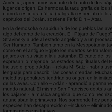
América, apreciamos variante del canto de los páj
lugar de origen. Es hermosa la taquigrafía de los si
como la escritura cúfica (caligrafía especial) de los
capítulos del Corán, sostiene Farid Din – Attar.
En la demosofía o sabiduría de los pueblos las a
algo del canto de la creación. El “Pájaro de Fuego” 
Stravinsky alude al estado angélico y a un proceso 
Ser Humano. También tanto en la Mesopotamia (act
como en el antiguo Egipto los muertos se transfo
pájaros en su viaje a la ultratumba. El canto de los
expresan lo mejor de los estados espirituales del
Incluso el propio Adán – relata M. Satz - habría us
lenguaje para describir las cosas creadas. Muchas
melodías populares tendrían su origen en la imitac
de las aves. Con ello – Adán - aprendió a permane
mundo natural. El mismo San Francisco de Asís am
los pájaros - la música angelical que como hechiz
anunciaban la primavera. Nos sorprende hoy pens
especies han desaparecido o –incluso – eliminad
formas de cazas furtivas.