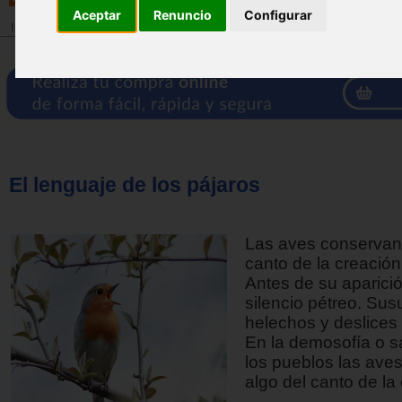
Aceptar
Renuncio
Configurar
Inicio
>
Revista
El lenguaje de los pájaros
Las aves conservan 
canto de la creació
Antes de su aparició
silencio pétreo. Sus
helechos y deslices
En la demosofía o s
los pueblos las ave
algo del canto de la