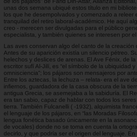
de los pájaros” de Farid Din-Attar, Alianza Editoria
unas dos semana ubiqué estos título en mi bibliot
los que he desempolvados y comenzado a releer e
tranquilad del retiro laboral-académico. He aquí al
creo - merecen ser divulgadas para el público gene
especialista, y también quienes se interesen por el
Las aves conservan algo del canto de la creación
Antes de su aparición existía un silencio pétreo. S
helechos y deslices de arenas. El Ave Fénix, de la
escritor sufí Al-Jilí, es “el símbolo de la ubiquidad y 
omnisciencia”; los pájaros son mensajeros por an
Entre los aztecas, la lechuza – relata- era el ave d
infiernos, guardadora de la casa obscura de la tierr
antigua Grecia, se asemejaba a la sabiduría. El 
era tan sabio, capaz de hablar con todos los seres
tierra. También Fulcanelli ( -1932), alquimista fran
el lenguaje de los pájaros, en “las Moradas Filosof
lengua fonética basado únicamente en la asonanci
de vocales) donde no se toma en cuenta la ortograf
decirlo, y que podría ser el origen del lenguaje. En