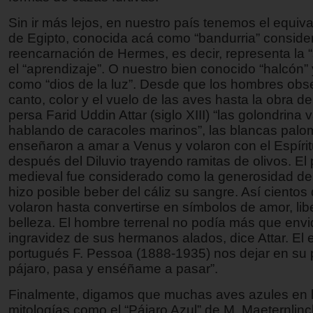
Sin ir más lejos, en nuestro país tenemos el equival
de Egipto, conocida acá como “bandurria” conside
reencarnación de Hermes, es decir, representa la “
el “aprendizaje”. O nuestro bien conocido “halcón”
como “dios de la luz”. Desde que los hombres obs
canto, color y el vuelo de las aves hasta la obra del
persa Farid Uddin Attar (siglo XIII) “las golondrina
hablando de caracoles marinos”, las blancas palom
enseñaron a amar a Venus y volaron con el Espíri
después del Diluvio trayendo ramitas de olivos. El
medieval fue considerado como la generosidad d
hizo posible beber del cáliz su sangre. Así cientos
volaron hasta convertirse en símbolos de amor, lib
belleza. El hombre terrenal no podía más que envid
ingravidez de sus hermanos alados, dice Attar. El e
portugués F. Pessoa (1888-1935) nos dejar en su 
pájaro, pasa y enséñame a pasar”.
Finalmente, digamos que muchas aves azules en la
mitologías como el “Pájaro Azul” de M. Maeternlinck