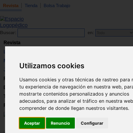
Revista
Tienda
Bolsa Trabajo
Buscar:
en:
Revista
Libros
Material
Utilizamos cookies
Juguetes
Formación
Usamos cookies y otras técnicas de rastreo para 
tu experiencia de navegación en nuestra web, par
Directorio
mostrarte contenidos personalizados y anuncios
Trabajo
adecuados, para analizar el tráfico en nuestra we
Registro
comprender de donde llegan nuestros visitantes.
Aceptar
Renuncio
Configurar
Inicio
>
Revista