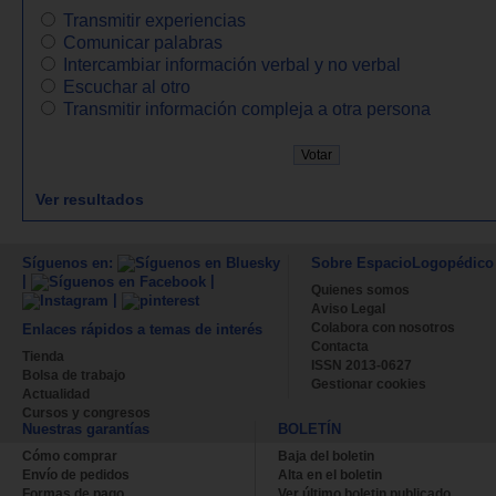
Transmitir experiencias
Comunicar palabras
Intercambiar información verbal y no verbal
Escuchar al otro
Transmitir información compleja a otra persona
Ver resultados
Síguenos en:
Sobre EspacioLogopédico
|
|
Quienes somos
|
Aviso Legal
Colabora con nosotros
Enlaces rápidos a temas de interés
Contacta
Tienda
ISSN 2013-0627
Bolsa de trabajo
Gestionar cookies
Actualidad
Cursos y congresos
Nuestras garantías
BOLETÍN
Cómo comprar
Baja del boletin
Envío de pedidos
Alta en el boletin
Formas de pago
Ver último boletin publicado