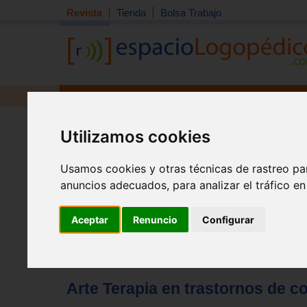
Revista
Tienda
Bolsa Trabajo
Revista
Libros
Material
Juguetes
Tema quincena
|
Detección
|
Orientación
|
Interdisciplin
Utilizamos cookies
Inicio
>
Revista
Usamos cookies y otras técnicas de rastreo pa
anuncios adecuados, para analizar el tráfico e
Aceptar
Renuncio
Configurar
Arte Terapia en trastornos de co