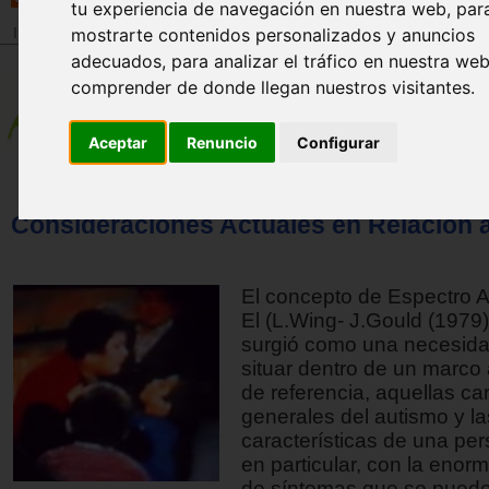
tu experiencia de navegación en nuestra web, par
Inicio
>
Revista
mostrarte contenidos personalizados y anuncios
adecuados, para analizar el tráfico en nuestra we
comprender de donde llegan nuestros visitantes.
Aceptar
Renuncio
Configurar
Consideraciones Actuales en Relación 
El concepto de Espectro Au
El (L.Wing- J.Gould (1979)
surgió como una necesida
situar dentro de un marc
de referencia, aquellas car
generales del autismo y la
características de una per
en particular, con la enor
de síntomas que se puede