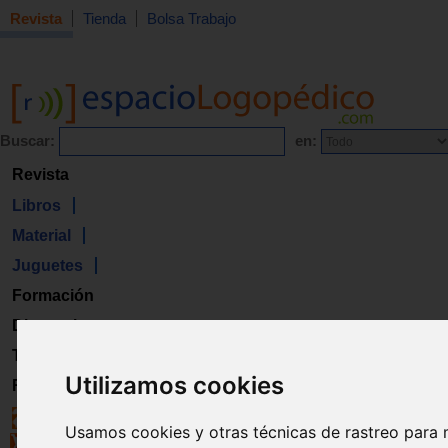
Revista
Tienda
Bolsa Trabajo
Buscar:
en:
Revista
Libros
Material
Juguetes
Formación
Directorio
Trabajo
Utilizamos cookies
Registro
Usamos cookies y otras técnicas de rastreo para 