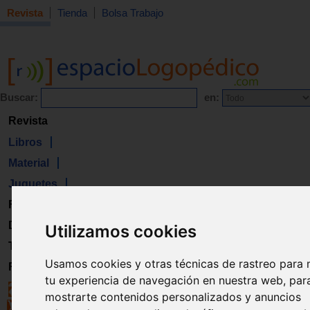
Revista
Tienda
Bolsa Trabajo
Buscar:
en:
Revista
Libros
Material
Juguetes
Formación
Directorio
Utilizamos cookies
Trabajo
Usamos cookies y otras técnicas de rastreo para 
Registro
tu experiencia de navegación en nuestra web, par
mostrarte contenidos personalizados y anuncios