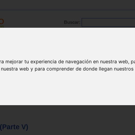
Buscar:
Formación
Directorio
Trabajo
Registro
ario
|
Profesionales
|
Glosario
|
Patologías
|
Actualidad
ra mejorar tu experiencia de navegación en nuestra web, p
n nuestra web y para comprender de donde llegan nuestros v
(Parte V)