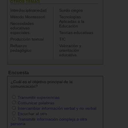
OTROS TEMAS
Interdisciplinariedad
Sordo ciegos
Método Montessori
Tecnologías
Aplicadas a la
Necesidades
Educación
educativas
especiales.
Teorías educativas
Producción textual
TIC
Refuerzo
Valoración y
pedagógico.
orientación
educativa.
Encuesta
¿Cuál es el objetivo principal de la
comunicación?
Transmitir experiencias
Comunicar palabras
Intercambiar información verbal y no verbal
Escuchar al otro
Transmitir información compleja a otra
persona