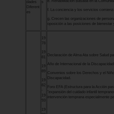
e. Rehabilitación Basada en la Comunid
dades
s
Diferent
f. La conciencia y los servicios comienz
es
g. Crecen las organizaciones de perso
oposición a las posiciones de bienestar 
19
78
19
Declaración de Alma Ata sobre Salud pa
81
Año de Internacional de la Discapacida
19
89
Convenios sobre los Derechos y el Niño
Discapacidad.
19
82
Foro EFA (Estructura para la Acción pa
-
"expansión del cuidado infantil temprano 
19
intervención temprana especialmente par
93
19