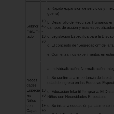
a. Rápida expansión de servicios y mejo
guerra)
19
b. Desarrollo de Recursos Humanos en 
Subnor
45
campos de acción y más especializado
malLimi
-
tado
19
c. Legislación Específica para la Discap
70
d. El concepto de "Segregación" de la f
e. Comienzan los experimentos en esti
a. Individualización, Normalización, Inte
b. Se confirma la importancia de la est
Necesi
edad de ingreso en las Escuelas Especi
dades
Especia
19
c. Educación Infantil Temprana. El Desa
les
70
Niños con Necesidades Especiales.
Niños
-
con
19
d. Se inicia la educación parcialmente i
Capaci
90