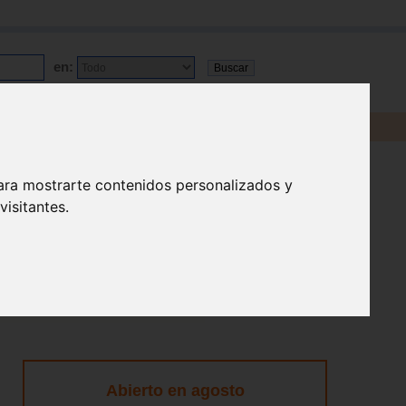
en:
ara mostrarte contenidos personalizados y
isitantes.
Abierto en agosto