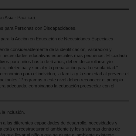
n Asia - Pacífico)
es para Personas con Discapacidades.
 para la Acción en Educación de Necesidades Especiales
pende considerablemente de la identificación, valoración y
on necesidades educativas especiales más pequeños."El cuidado
tivos para niños hasta de 6 años, deben desarrollarse y/o
co, intelectual y social y la preparación para la escolaridad."
onómico para el individuo, la familia y la sociedad al prevenir el
citantes."Programas a este nivel deben reconocer el principio
nera adecuada, combinando la educación preescolar con el
la inclusión.
 a las diferentes capacidades de desarrollo, necesidades y
ra está en reestructurar el ambiente (y los sistemas dentro de
ás que llevar al niño a que se ajuste al ambiente existente.