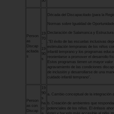
90
Década del Discapacitado (para la Regió
Normas sobre Igualdad de Oportunidad
Declaración de Salamanca y Estructura
19
Person
70
as
."El éxito de las escuelas inclusivas de
-
Discap
estimulación tempranas de los niños c
19
acitada
infantil temprano y los programas educa
90
s
reorientarse a promover el desarrollo físi
s
Estos programas tienen un mayor valor ec
agravamiento de las condiciones discapa
de inclusión y desarrollarse de una ma
cuidado infantil temprano".
19
90
a. Cambio conceptual de la integración a 
s
Person
ha
b. Creación de ambientes que respondan
as con
ci
potenciales de los niños. El énfasis aho
Discap
a
éste) y hacerlo más accesible al niño, m