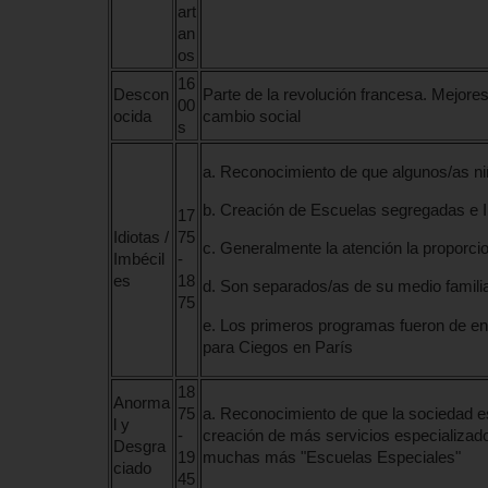
art
an
os
16
Descon
Parte de la revolución francesa. Mejore
00
ocida
cambio social
s
a. Reconocimiento de que algunos/as ni
b. Creación de Escuelas segregadas e I
17
Idiotas /
75
c. Generalmente la atención la proporci
Imbécil
-
es
18
d. Son separados/as de su medio familia
75
e. Los primeros programas fueron de en
para Ciegos en París
18
Anorma
75
a. Reconocimiento de que la sociedad es 
l y
-
creación de más servicios especializad
Desgra
19
muchas más "Escuelas Especiales"
ciado
45