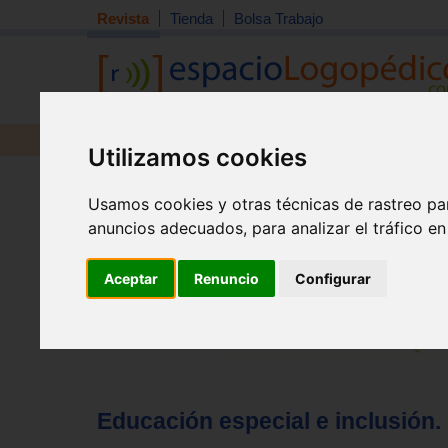
Revista
Tienda
Bolsa Trabajo
Revista
Libros
Material
Juguetes
Utilizamos cookies
Tema quincena
|
Detección
|
Orientación
|
Interdisciplin
Usamos cookies y otras técnicas de rastreo pa
Inicio
>
Revista
anuncios adecuados, para analizar el tráfico e
Aceptar
Renuncio
Configurar
Educación especial e inclusión. 