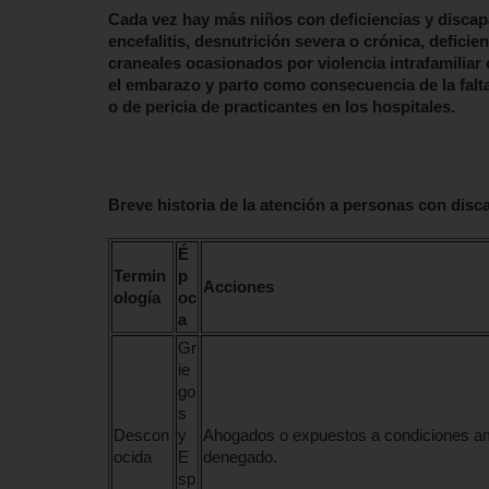
Cada vez hay más niños con deficiencias y discap
encefalitis, desnutrición severa o crónica, deficie
craneales ocasionados por violencia intrafamiliar o
el embarazo y parto como consecuencia de la falta
o de pericia de practicantes en los hospitales.
Breve historia de la atención a personas con dis
É
Termin
p
Acciones
ología
oc
a
Gr
ie
go
s
Descon
y
Ahogados o expuestos a condiciones amb
ocida
E
denegado.
sp