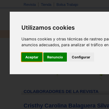
Revista
Tienda
Bolsa Trabajo
Utilizamos cookies
Revista
Libros
Material
Juguetes
Usamos cookies y otras técnicas de rastreo pa
Inicio
>
Colaboradores
anuncios adecuados, para analizar el tráfico e
Aceptar
Renuncio
Configurar
COLABORADORES DE LA REVISTA
Cristhy Carolina Balaguera Silv