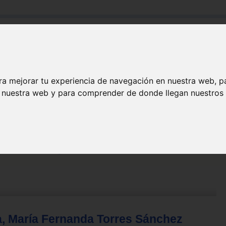
Buscar:
Formación
Directorio
Trabajo
Registro
ra mejorar tu experiencia de navegación en nuestra web, p
n nuestra web y para comprender de donde llegan nuestros v
a, María Fernanda Torres Sánchez