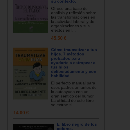
su contexto.
Ofrece una base de
análisis y reflexión sobre
las transformaciones en
la actividad laboral y de
organizaciones y sus
efectos en l...
45.50 €
Cómo traumatizar a tus
hijos. 7 métodos
probados para
ayudarte a estropear a
tus hijos
deliberadamente y con
habilidad
El perfecto manual para
esos padres amantes de
la autoayuda con un
gran sentido del humor.
La utilidad de este libro
se extrae si...
14.00 €
El libro negro de los
colores.