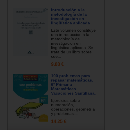
Introducción a la
metodología de la
investigación en
lingüística aplicada
Este volumen constituye
una introducción a la
metodología de
investigación en
lingüística aplicada. Se
trata de un libro sobre
cue...
9.88 €
100 problemas para
repasar matemáticas.
6º Primaria -
Matemáticas.
Vacaciones Santillana.
Ejercicios sobre
numeración,
operaciones, geometría
y problemas....
14.25 €