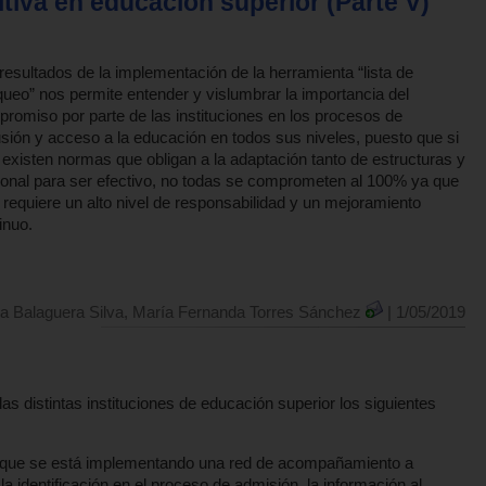
iva en educación superior (Parte V)
resultados de la implementación de la herramienta “lista de
ueo” nos permite entender y vislumbrar la importancia del
romiso por parte de las instituciones en los procesos de
usión y acceso a la educación en todos sus niveles, puesto que si
 existen normas que obligan a la adaptación tanto de estructuras y
onal para ser efectivo, no todas se comprometen al 100% ya que
 requiere un alto nivel de responsabilidad y un mejoramiento
inuo.
na Balaguera Silva, María Fernanda Torres Sánchez
| 1/05/2019
as distintas instituciones de educación superior los siguientes
 que se está implementando una red de acompañamiento a
a identificación en el proceso de admisión, la información al