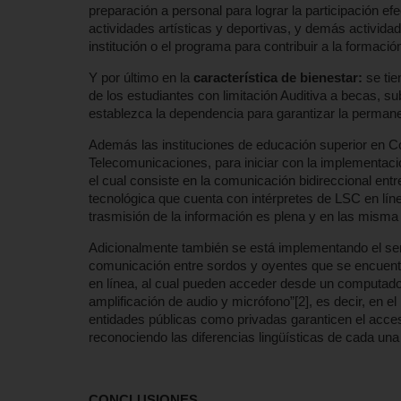
preparación a personal para lograr la participación ef
actividades artísticas y deportivas, y demás activida
institución o el programa para contribuir a la formació
Y por último en la
característica de bienestar:
se tie
de los estudiantes con limitación Auditiva a becas, su
establezca la dependencia para garantizar la permane
Además las instituciones de educación superior en Co
Telecomunicaciones, para iniciar con la implementac
el cual consiste en la comunicación bidireccional en
tecnológica que cuenta con intérpretes de LSC en líne
trasmisión de la información es plena y en las misma
Adicionalmente también se está implementando el servic
comunicación entre sordos y oyentes que se encuentr
en línea, al cual pueden acceder desde un computador
amplificación de audio y micrófono”[2], es decir, en 
entidades públicas como privadas garanticen el acces
reconociendo las diferencias lingüísticas de cada una
CONCLUSIONES