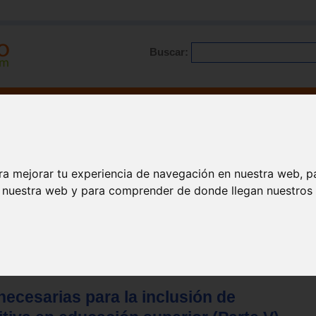
Buscar:
Formación
Directorio
Trabajo
Registro
ario
|
Profesionales
|
Glosario
|
Patologías
|
Actualidad
ra mejorar tu experiencia de navegación en nuestra web, p
n nuestra web y para comprender de donde llegan nuestros v
necesarias para la inclusión de