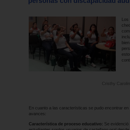
personas con discapacidad audit
Los 
cheq
comp
incl
bien
pers
esto
cont
Cristhy Caroli
En cuanto a las características se pudo encontrar en l
avances:
Característica de proceso educativo:
Se evidenció
estudiantes sordos usuarios de castellano oral desde l