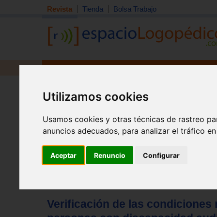
Revista
Tienda
Bolsa Trabajo
Revista
Libros
Material
Juguetes
Tema quincena
|
Detección
|
Orientación
|
Interdisciplin
Utilizamos cookies
Inicio
>
Revista
Usamos cookies y otras técnicas de rastreo pa
anuncios adecuados, para analizar el tráfico e
Aceptar
Renuncio
Configurar
Verificación de las condiciones 