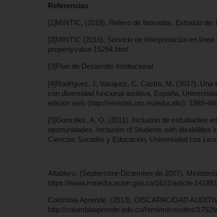
Referencias
[1]MINTIC, (2018). Relevo de llamadas. Extraído de: 
[2]MINTIC (2018), Servicio de Interpretación en línea
propertyvalue-15254.html
[3]Plan de Desarrollo Institucional
[4]Rodriguez, J, Vasquez, C, Castro, M, (2017). Una 
con diversidad funcional auditiva, España, Universi
edición web (http://revistas.um.es/educatio): 1989-46
[5]González, A. O. (2011). Inclusión de estudiantes e
oportunidades. Inclusión of Students with disabilities 
Ciencias Sociales y Educación. Universidad Los Leon
Altablero. (Septiembre-Diciembre de 2007). Minister
https://www.mineducacion.gov.co/1621/article-141881
Colombia Aprende. (2013). DISCAPACIDAD AUDITIVA
http://colombiaaprende.edu.co/html/micrositios/1752/