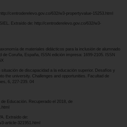
http://centroderelevo.gov.co/632/w3-propertyvalue-15253.html
 SIEL. Extraído de: http://centroderelevo.gov.co/632/w3-
taxonomía de materiales didácticos para la inclusión de alumnado
dad de Coruña, España, ISSN edición impresa: 1699-2105. ISSN
6X
n situación de discapacidad a la educación superior. Desafíos y
into the university. Challenges and opportunities. Facultad de
es, 6, 227-239. 04
io de Educación. Recuperado el 2018, de
.html
. Extraído de:
w3-article-321951.html