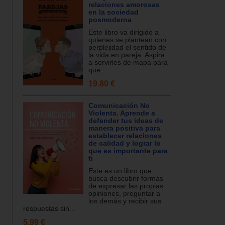
relaciones amorosas
en la sociedad
posmoderna
Este libro va dirigido a
quienes se plantean con
perplejidad el sentido de
la vida en pareja. Aspira
a servirles de mapa para
que...
19.80 €
Comunicación No
Violenta. Aprende a
defender tus ideas de
manera positiva para
establecer relaciones
de calidad y lograr lo
que es importante para
ti
Este es un libro que
busca descubrir formas
de expresar las propias
opiniones, preguntar a
los demás y recibir sus
respuestas sin...
5.99 €