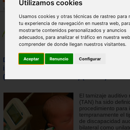
Utilizamos cookies
Inicio
>
Revista
Usamos cookies y otras técnicas de rastreo para 
tu experiencia de navegación en nuestra web, par
mostrarte contenidos personalizados y anuncios
adecuados, para analizar el tráfico en nuestra we
comprender de donde llegan nuestros visitantes.
Descripción de los requisitos para la
Aceptar
Renuncio
Configurar
implementación del tamizaje auditivo ne
(revisión de la literatura) (Parte I)
El tamizaje auditivo
(TAN) ha sido defin
procedimiento para i
tempranamente el ti
de discapacidad audi
bilateral como unilat