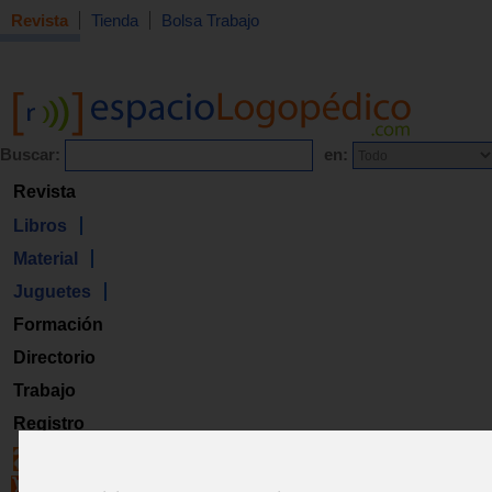
Revista
Tienda
Bolsa Trabajo
Buscar:
en:
Revista
Libros
Material
Juguetes
Formación
Directorio
Trabajo
Registro