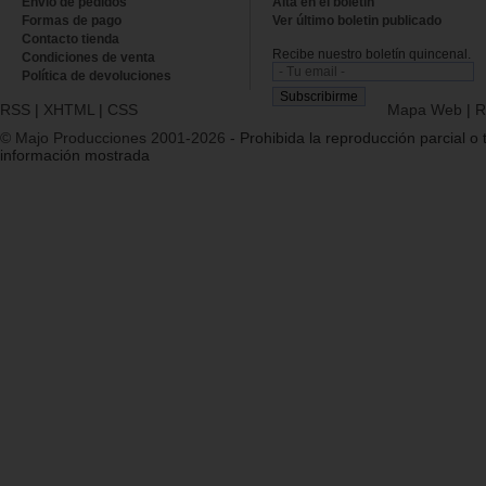
Envío de pedidos
Alta en el boletin
Formas de pago
Ver último boletin publicado
Contacto tienda
Recibe nuestro boletín quincenal.
Condiciones de venta
Política de devoluciones
RSS
|
XHTML
|
CSS
Mapa Web
|
R
© Majo Producciones 2001-2026
- Prohibida la reproducción parcial o t
información mostrada