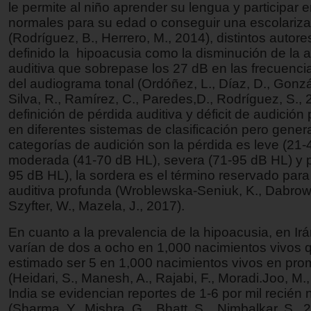
le permite al niño aprender su lengua y participar 
normales para su edad o conseguir una escolariz
(Rodríguez, B., Herrero, M., 2014), distintos autor
definido la hipoacusia como la disminución de la
auditiva que sobrepase los 27 dB en las frecuenci
del audiograma tonal (Ordóñez, L., Díaz, D., Gonzá
Silva, R., Ramírez, C., Paredes,D., Rodríguez, S., 
definición de pérdida auditiva y déficit de audición
en diferentes sistemas de clasificación pero gene
categorías de audición son la pérdida es leve (21-
moderada (41-70 dB HL), severa (71-95 dB HL) y 
95 dB HL), la sordera es el término reservado para
auditiva profunda (Wroblewska-Seniuk, K., Dabrows
Szyfter, W., Mazela, J., 2017).
En cuanto a la prevalencia de la hipoacusia, en Irán
varían de dos a ocho en 1,000 nacimientos vivos 
estimado ser 5 en 1,000 nacimientos vivos en pro
(Heidari, S., Manesh, A., Rajabi, F., Moradi.Joo, M.,
India se evidencian reportes de 1-6 por mil recién
(Sharma, Y., Mishra, G., Bhatt, S., Nimbalkar, S., 