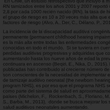
En Chile, un estudio retrospectivo que incluyó a
RN tamizados entre los años 2001 y 2007 reportó 
2,8 por cada 1000 recién nacido (RN), la tasa de 
el grupo de riesgo es 10 a 20 veces más alta que 
factores de riesgo (Alvo, A., Der, C., Délano, P., 20
La incidencia de la discapacidad auditiva congénit
permanente (permanent childhood hearing impair
es la más alta entre todas las enfermedades cong
conocidas en todo el mundo. Si se tuviera en cuen
perdidas auditivas progresivas y adquiridas que c
aumentando hasta los nueve años de edad la prev
continuara en ascenso (Beqiri, E., Nika, D., 2015). 
publicadas han contribuido al creciente número d
son conscientes de la necesidad de implementar 
de tamizaje auditivo neonatal (the newborn hearin
program NHS), es por eso que el programa NHS s
como parte del sistema de salud en aproximadam
países (Michelon, F., Rockenbach, S., Floriano, M
S., Barba, M., 2013), donde se busca mejorar los 
salud auditivos neonatales aumentando.