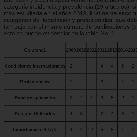
categoría incidencia y prevalencia (19 artículos), 
mas estudiada en el años 2013, finalmente encon
categorías de legislación y profesionales que debe
tamizaje con el mismo número de publicaciones (5 
esto se puede evidenciar en la tabla No. 1.
Columna1
2009
2010
2011
2012
2013
2014
201
Condiciones internacionales
2
4
4
6
2
Profesionales
1
2
1
1
Edad de aplicación
2
4
1
3
5
2
1
Equipos Utilizados
4
3
2
4
3
1
Importancia del TAN
4
4
2
5
8
1
3