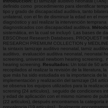
Introducción:
El tamizaje auditivo neonatal (TAN)
definido como procedimiento para identificar tem
tipo y grado de discapacidad auditiva, tanto bilate
unilateral, con el fin de disminuir la edad en el mo
diagnóstico y así realizar la intervención temprana
diagnosticados con discapacidad auditiva.
Método
sistemática, en la cual se incluyó Las bases de da
EBSCOhost Research Databases, PROQUEST 
RESEARCH PREMIUM COLLECTION y MEDLINE, u
la sintaxis tamizaje auditivo neonatal, tamiz auditi
auditivo, evaluación auditiva neonatal, neonatal h
screening, universal newborn hearing screening,
hearing screening.
Resultados:
Un total de 50 art
recopilados al realizar la revisión de la literatura, l
que más ha sido estudiada es la importancia de la
implementación y realización del tamizaje (34 artíc
se observa los equipos utilizados para la realizaci
screning (24 artículos), seguido de condiciones in
y edad de aplicación con el mismo número de pub
(22 artículos), después encontramos la categoría i
prevalencia (19 artículos), finalmente encontramos