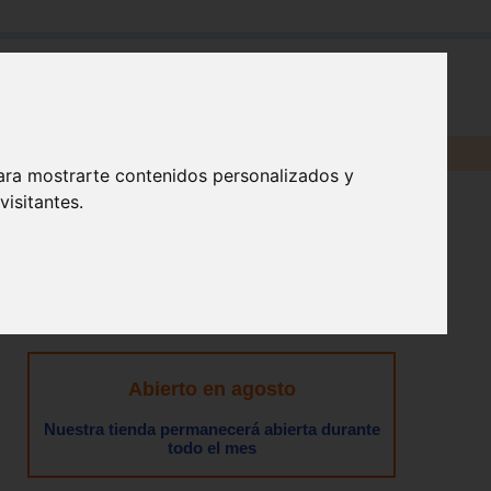
en:
ara mostrarte contenidos personalizados y
isitantes.
Abierto en agosto
Nuestra tienda permanecerá abierta durante
todo el mes