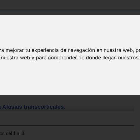
Buscar:
Formación
Directorio
Trabajo
Registro
ra mejorar tu experiencia de navegación en nuestra web, p
n nuestra web y para comprender de donde llegan nuestros v
 Afasias transcorticales.
s del 1 al 3