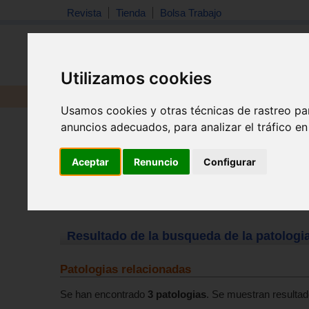
Revista
Tienda
Bolsa Trabajo
Utilizamos cookies
Revista
Libros
Material
Juguetes
Usamos cookies y otras técnicas de rastreo pa
anuncios adecuados, para analizar el tráfico e
Aceptar
Renuncio
Configurar
Resultado de la busqueda de la patologia
Patologias relacionadas
Se han encontrado
3 patologias
. Se muestran resultado