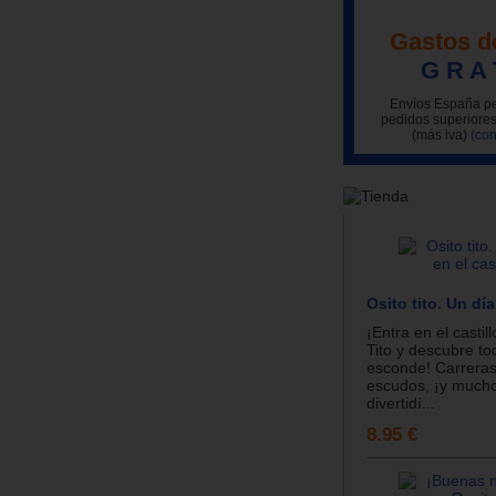
Gastos d
G R A 
Envíos España pe
pedidos superiores
(más iva)
(con
Osito tito. Un día
¡Entra en el castil
Tito y descubre to
esconde! Carreras
escudos, ¡y much
divertidí...
8.95 €