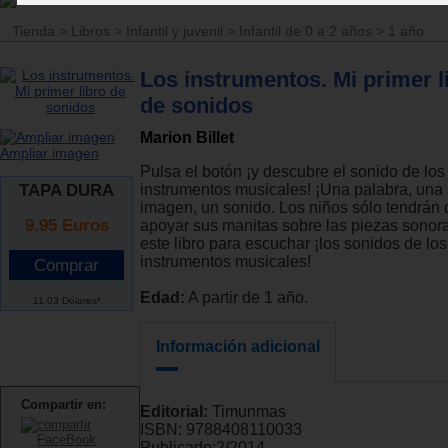
Tienda
>
Libros
>
Infantil y juvenil
>
Infantil de 0 a 2 años
>
1 año
Los instrumentos. Mi primer l
de sonidos
Marion Billet
Ampliar imagen
Pulsa el botón ¡y descubre el sonido de los
TAPA DURA
instrumentos musicales! ¡Una palabra, una
imagen, un sonido. Los niños sólo tendrán
9.95
Euros
apoyar sus manitas sobre las piezas sonor
este libro para escuchar ¡los sonidos de los
instrumentos musicales!
Edad:
A partir de 1 año.
11.03 Dólares*
Información adicional
Compartir en:
Editorial:
Timunmas
ISBN:
9788408110033
Publicado:
2/2014