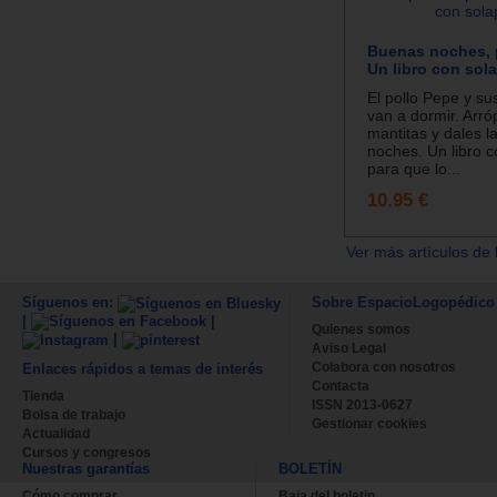
Buenas noches, 
Un libro con sol
El pollo Pepe y s
van a dormir. Arró
mantitas y dales 
noches. Un libro 
para que lo...
10.95 €
Ver más artículos de 
Síguenos en:
Sobre EspacioLogopédico
|
|
Quienes somos
|
Aviso Legal
Colabora con nosotros
Enlaces rápidos a temas de interés
Contacta
Tienda
ISSN 2013-0627
Bolsa de trabajo
Gestionar cookies
Actualidad
Cursos y congresos
Nuestras garantías
BOLETÍN
Cómo comprar
Baja del boletin