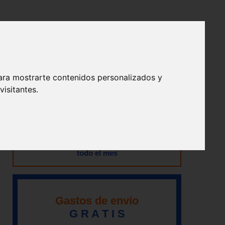
en:
ara mostrarte contenidos personalizados y
isitantes.
Abierto en agosto
Nuestra tienda permanecerá abierta durante
todo el mes
Gastos de envío
G R A T I S