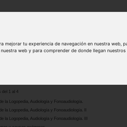
Buscar:
Formación
Directorio
Trabajo
Registro
ra mejorar tu experiencia de navegación en nuestra web, p
n nuestra web y para comprender de donde llegan nuestros v
a Genética
 del 1 al 4
e la Logopedia, Audiología y Fonoaudiología.
 la Logopedia, Audiología y Fonoaudiología. II
 la Logopedia, Audiología y Fonoaudiología. III
genas y causas exógenas.