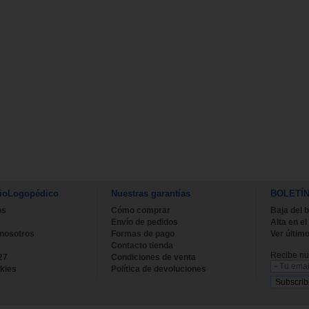
ioLogopédico
Nuestras garantías
BOLETÍ
os
Cómo comprar
Baja del b
Envío de pedidos
Alta en el
 nosotros
Formas de pago
Ver último
Contacto tienda
Recibe nue
27
Condiciones de venta
kies
Política de devoluciones