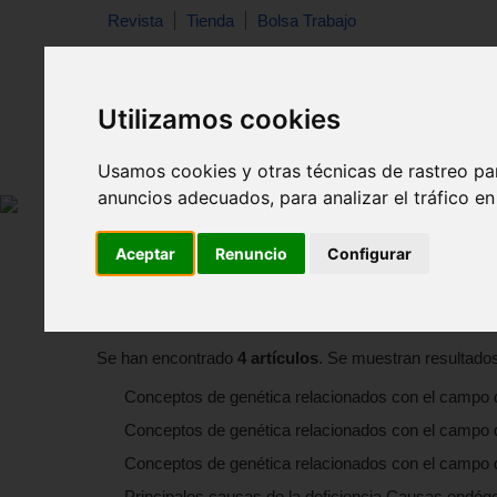
Revista
Tienda
Bolsa Trabajo
Utilizamos cookies
Revista
Libros
Material
Juguetes
Usamos cookies y otras técnicas de rastreo pa
anuncios adecuados, para analizar el tráfico e
Aceptar
Renuncio
Configurar
Resultado de la busqueda de la patologi
Artículos
Se han encontrado
4 artículos
. Se muestran resultados
Conceptos de genética relacionados con el campo d
Conceptos de genética relacionados con el campo de
Conceptos de genética relacionados con el campo de
Principales causas de la deficiencia.Causas endó