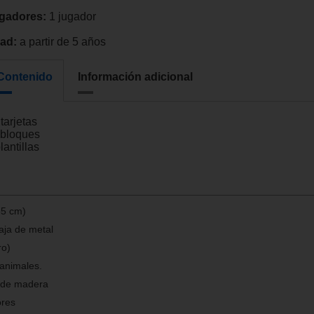
gadores:
1 jugador
ad:
a partir de 5 años
Contenido
Información adicional
tarjetas
 bloques
lantillas
35 cm)
aja de metal
ro)
animales.
s de madera
ores