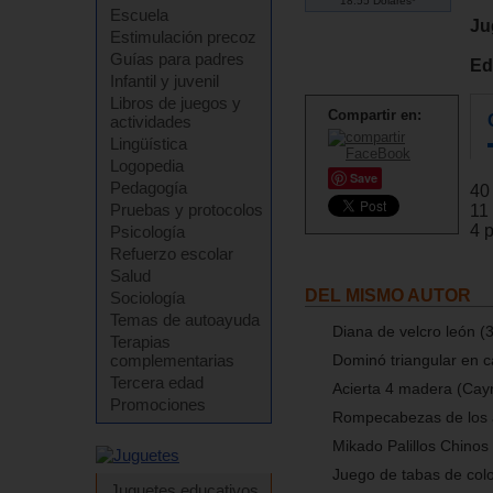
18.55 Dólares*
Escuela
Ju
Estimulación precoz
Guías para padres
Ed
Infantil y juvenil
Libros de juegos y
Compartir en:
actividades
Lingüística
Logopedia
Save
Pedagogía
40 
Pruebas y protocolos
11
4 p
Psicología
Refuerzo escolar
Salud
DEL MISMO AUTOR
Sociología
Temas de autoayuda
Diana de velcro león (
Terapias
complementarias
Dominó triangular en c
Tercera edad
Acierta 4 madera (Cay
Promociones
Rompecabezas de los 
Mikado Palillos Chino
Juego de tabas de col
Juguetes educativos