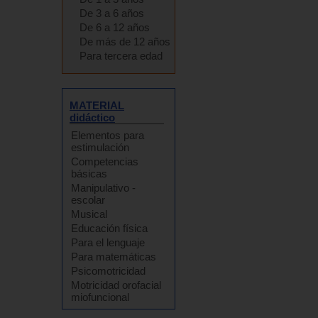
De 3 a 6 años
De 6 a 12 años
De más de 12 años
Para tercera edad
MATERIAL
didáctico
Elementos para
estimulación
Competencias
básicas
Manipulativo -
escolar
Musical
Educación física
Para el lenguaje
Para matemáticas
Psicomotricidad
Motricidad orofacial
miofuncional