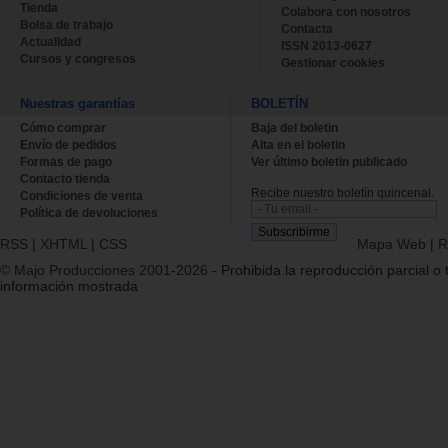
Tienda
Colabora con nosotros
Bolsa de trabajo
Contacta
Actualidad
ISSN 2013-0627
Cursos y congresos
Gestionar cookies
Nuestras garantías
BOLETÍN
Cómo comprar
Baja del boletin
Envío de pedidos
Alta en el boletin
Formas de pago
Ver último boletin publicado
Contacto tienda
Recibe nuestro boletín quincenal.
Condiciones de venta
Política de devoluciones
RSS
|
XHTML
|
CSS
Mapa Web
|
R
© Majo Producciones 2001-2026
- Prohibida la reproducción parcial o t
información mostrada