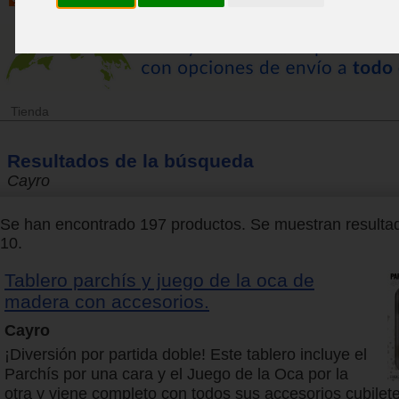
Tienda
Resultados de la búsqueda
Cayro
Se han encontrado 197 productos. Se muestran resultad
10.
Tablero parchís y juego de la oca de
madera con accesorios.
Cayro
¡Diversión por partida doble! Este tablero incluye el
Parchís por una cara y el Juego de la Oca por la
otra y viene completo con todos sus accesorios cubilete