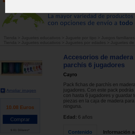
Tienda
>
Juguetes educativos
>
Juguete por tipo
>
Juegos familiares
Tienda
>
Juguetes educativos
>
Juguetes por edades
>
Juguetes de
Accesorios de madera
parchís 6 jugadores
Cayro
Pack fichas de parchís en madera
jugadores. Con este pack podrás 
Ampliar imagen
con hasta 6 jugadores y guardar 
piezas en la caja de madera para
ninguna.
10.08
Euros
Edad:
6 años
9.61 Dólares*
Contenido
Información a