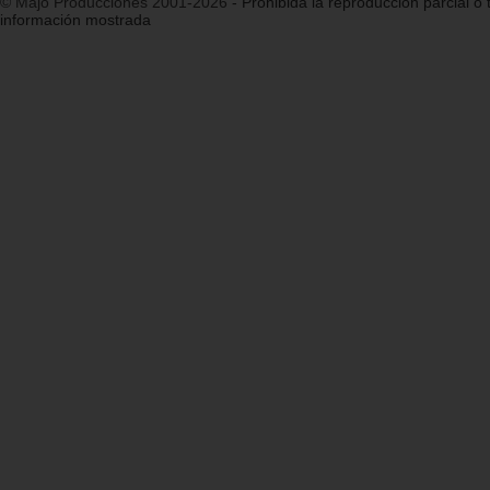
© Majo Producciones 2001-2026
- Prohibida la reproducción parcial o t
información mostrada