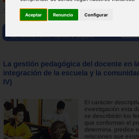
Inicio
>
Revista
Aceptar
Renuncio
Configurar
La gestión pedagógica del docente en l
integración de la escuela y la comunidad
IV)
El carácter descripti
investigación esta 
se describirán los 
que conforman el pr
determina, predice e 
relaciones que exist