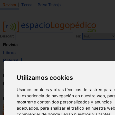
Revista
Tienda
Bolsa Trabajo
Buscar:
en:
Revista
Libros
Material
Juguetes
Formación
Utilizamos cookies
Directorio
Usamos cookies y otras técnicas de rastreo para 
Trabajo
tu experiencia de navegación en nuestra web, par
Registro
mostrarte contenidos personalizados y anuncios
adecuados, para analizar el tráfico en nuestra we
comprender de donde llegan nuestros visitantes.