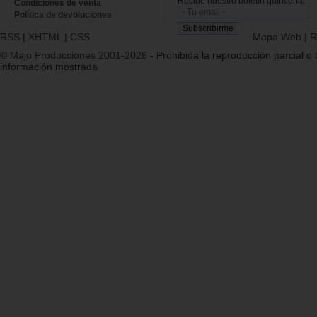
Recibe nuestro boletín quincenal.
Condiciones de venta
Política de devoluciones
RSS
|
XHTML
|
CSS
Mapa Web
|
R
© Majo Producciones 2001-2026
- Prohibida la reproducción parcial o t
información mostrada