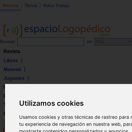
Revista
Tienda
Bolsa Trabajo
Buscar:
en:
Revista
Libros
Material
Juguetes
Formación
Directorio
Utilizamos cookies
Trabajo
Registro
Usamos cookies y otras técnicas de rastreo para 
tu experiencia de navegación en nuestra web, par
mostrarte contenidos personalizados y anuncios