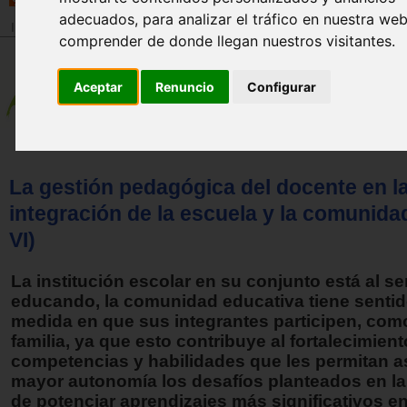
adecuados, para analizar el tráfico en nuestra we
Inicio
>
Revista
comprender de donde llegan nuestros visitantes.
Aceptar
Renuncio
Configurar
La gestión pedagógica del docente en l
integración de la escuela y la comunidad
VI)
La institución escolar en su conjunto está al se
educando, la comunidad educativa tiene sentid
medida en que sus integrantes participen, com
familia, ya que esto contribuye al fortalecimien
competencias y habilidades que les permitan 
mayor autonomía los desafíos planteados en l
de potenciar aprendizajes más significativos e