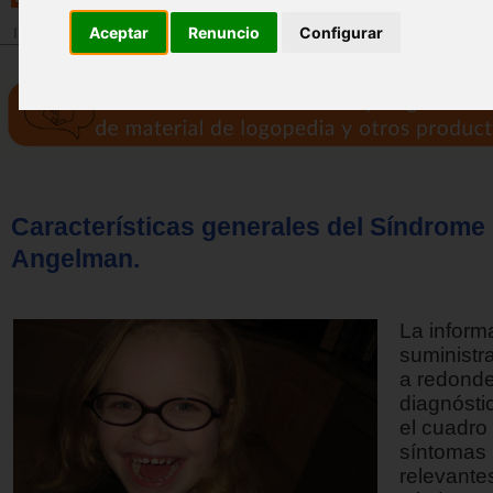
Aceptar
Renuncio
Configurar
Inicio
>
Revista
Características generales del Síndrome
Angelman.
La inform
suministr
a redonde
diagnósti
el cuadro 
síntomas
relevante