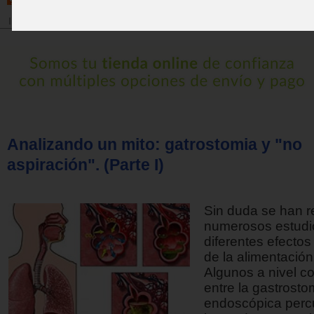
Inicio
>
Revista
Analizando un mito: gatrostomia y "no
aspiración". (Parte I)
Sin duda se han r
numerosos estudi
diferentes efectos
de la alimentación
Algunos a nivel c
entre la gastrosto
endoscópica per