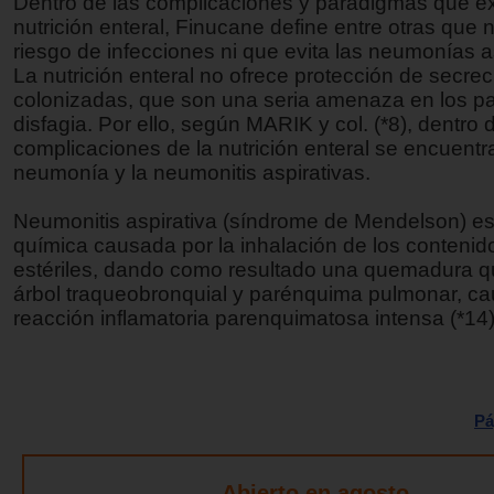
Dentro de las complicaciones y paradigmas que ex
nutrición enteral, Finucane define entre otras que 
riesgo de infecciones ni que evita las neumonías 
La nutrición enteral no ofrece protección de secre
colonizadas, que son una seria amenaza en los p
disfagia. Por ello, según MARIK y col. (*8), dentro 
complicaciones de la nutrición enteral se encuentr
neumonía y la neumonitis aspirativas.
Neumonitis aspirativa (síndrome de Mendelson) es
química causada por la inhalación de los contenid
estériles, dando como resultado una quemadura q
árbol traqueobronquial y parénquima pulmonar, c
reacción inflamatoria parenquimatosa intensa (*14)
Pá
Abierto en agosto