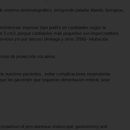
de sistema estomatognático, incluyendo paladar blando, faríngeos,
consistencias espesas (tipo pudín) en cantidades según la
de 3 cm3, porque cantidades más pequeñas son imperceptibles
erviosa y/o por desuso (Arteaga y otros 2006)- intubación
ismos de protección vía aérea.
de nuestros pacientes, evitar complicaciones respiratorias
ue los pacientes que requieran alimentación enteral, sean
 comparison of percutaneous endoscopic gastrostomy and