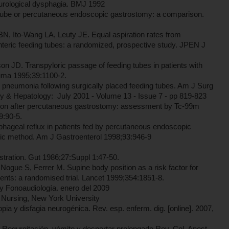
neurological dysphagia. BMJ 1992
 tube or percutaneous endoscopic gastrostomy: a comparison.
, Ito-Wang LA, Leuty JE. Equal aspiration rates from
nteric feeding tubes: a randomized, prospective study. JPEN J
JD. Transpyloric passage of feeding tubes in patients with
auma 1995;39:1100-2.
n pneumonia following surgically placed feeding tubes. Am J Surg
y & Hepatology: July 2001 - Volume 13 - Issue 7 - pp 819-823
tion after percutaneous gastrostomy: assessment by Tc-99m
9:90-5.
phageal reflux in patients fed by percutaneous endoscopic
hic method. Am J Gastroenterol 1998;93:946-9
stration. Gut 1986;27:Suppl 1:47-50.
ogue S, Ferrer M. Supine body position as a risk factor for
ents: a randomised trial. Lancet 1999;354:1851-8.
 Fonoaudiología. enero del 2009
of Nursing, New York University
 y disfagia neurogénica. Rev. esp. enferm. dig. [online]. 2007,
gurgitación, vómito y despertar prolongado.Rev. Col. Anest.