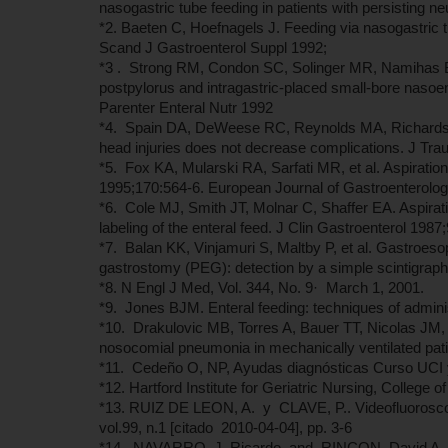
nasogastric tube feeding in patients with persisting 
*2. Baeten C, Hoefnagels J. Feeding via nasogastric
Scand J Gastroenterol Suppl 1992;
*3 . Strong RM, Condon SC, Solinger MR, Namihas BN
postpylorus and intragastric-placed small-bore nasoe
Parenter Enteral Nutr 1992
*4. Spain DA, DeWeese RC, Reynolds MA, Richardson 
head injuries does not decrease complications. J Tr
*5. Fox KA, Mularski RA, Sarfati MR, et al. Aspiratio
1995;170:564-6. European Journal of Gastroenterolog
*6. Cole MJ, Smith JT, Molnar C, Shaffer EA. Aspira
labeling of the enteral feed. J Clin Gastroenterol 1987;
*7. Balan KK, Vinjamuri S, Maltby P, et al. Gastroeso
gastrostomy (PEG): detection by a simple scintigrap
*8. N Engl J Med, Vol. 344, No. 9· March 1, 2001.
*9. Jones BJM. Enteral feeding: techniques of admini
*10. Drakulovic MB, Torres A, Bauer TT, Nicolas JM, N
nosocomial pneumonia in mechanically ventilated pati
*11. Cedeño O, NP, Ayudas diagnósticas Curso UCI y
*12. Hartford Institute for Geriatric Nursing, College 
*13. RUIZ DE LEON, A. y CLAVE, P.. Videofluoroscopia
vol.99, n.1 [citado 2010-04-04], pp. 3-6
*14. NAVARRO, J. Ricardo and RINCON, David A.. Re