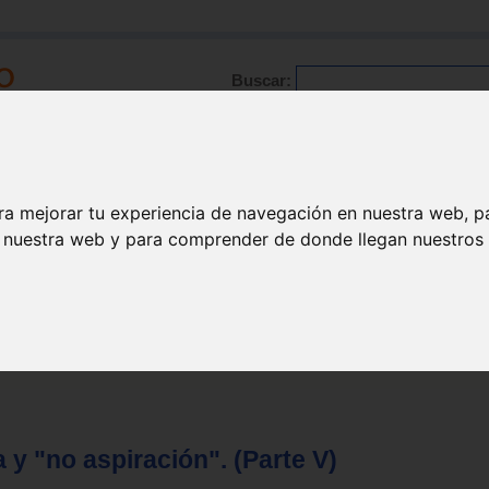
Buscar:
Formación
Directorio
Trabajo
Registro
ario
|
Profesionales
|
Glosario
|
Patologías
|
Actualidad
ra mejorar tu experiencia de navegación en nuestra web, p
n nuestra web y para comprender de donde llegan nuestros v
 y "no aspiración". (Parte V)