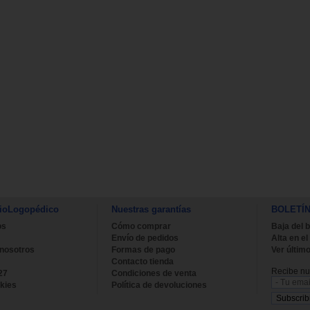
ioLogopédico
Nuestras garantías
BOLETÍ
os
Cómo comprar
Baja del b
Envío de pedidos
Alta en el
 nosotros
Formas de pago
Ver último
Contacto tienda
Recibe nue
27
Condiciones de venta
kies
Política de devoluciones