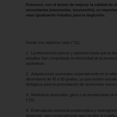
Entonces, con el ánimo de mejorar la calidad de v
secundarias (neumonías, neumonitis), es importan
sean igualmente tratados para la deglución.
Donde sus objetivos sean (*11):
1. La intervención precoz y oportuna hasta que la degl
estudios han comprobado la efectividad de la pronta i
aspirativas
2. Adaptaciones posturales especialmente en lo refer
alimentarse de 45 a 90 grados, ya que existen estudio
disfágicos para la presentación de neumonías nos
3. Maniobras posturales, giros o acomodaciones al mo
(*15)
4. Estimulación sensorial propioceptiva y esterognósic
deglución, pero especialmente para facilitar la cualific