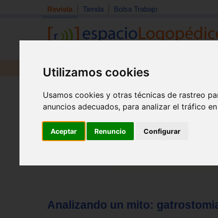
Revista
Tienda
Bolsa Trabajo
Utilizamos cookies
Revista
Libros
Material
Juguetes
Tema quincena
|
Detección
|
Orientación
|
Interdisciplin
Usamos cookies y otras técnicas de rastreo pa
Inicio
>
Revista
anuncios adecuados, para analizar el tráfico e
Aceptar
Renuncio
Configurar
Analizando un mito: gatrostomia