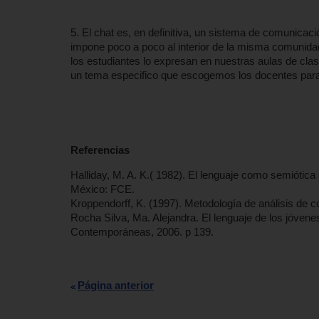
5. El chat es, en definitiva, un sistema de comunicac
impone poco a poco al interior de la misma comunid
los estudiantes lo expresan en nuestras aulas de clase
un tema especifico que escogemos los docentes para 
Referencias
Halliday, M. A. K.( 1982). El lenguaje como semiótica s
México: FCE.
Kroppendorff, K. (1997). Metodología de análisis de c
Rocha Silva, Ma. Alejandra. El lenguaje de los jóvene
Contemporáneas, 2006. p 139.
Página anterior