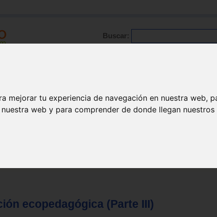
Buscar:
Formación
Directorio
Trabajo
Registro
ario
|
Profesionales
|
Glosario
|
Patologías
|
Actualidad
ra mejorar tu experiencia de navegación en nuestra web, p
n nuestra web y para comprender de donde llegan nuestros v
ión ecopedagógica (Parte III)