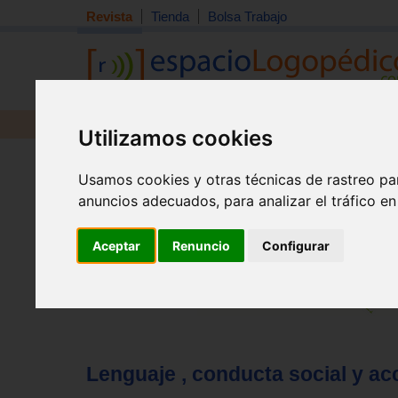
Revista
Tienda
Bolsa Trabajo
Revista
Libros
Material
Juguetes
Utilizamos cookies
Tema quincena
|
Detección
|
Orientación
|
Interdisciplin
Usamos cookies y otras técnicas de rastreo pa
Inicio
>
Revista
anuncios adecuados, para analizar el tráfico e
Aceptar
Renuncio
Configurar
Lenguaje , conducta social y acc