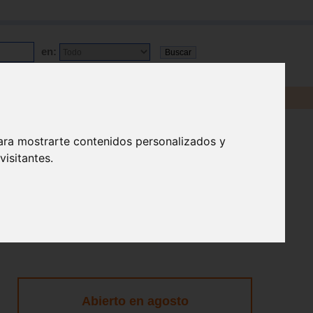
en:
ara mostrarte contenidos personalizados y
isitantes.
Abierto en agosto