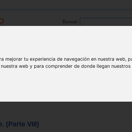
Buscar:
Formación
Directorio
Trabajo
Registro
ario
|
Profesionales
|
Glosario
|
Patologías
|
Actualidad
ra mejorar tu experiencia de navegación en nuestra web, p
n nuestra web y para comprender de donde llegan nuestros v
 (Parte VIII)