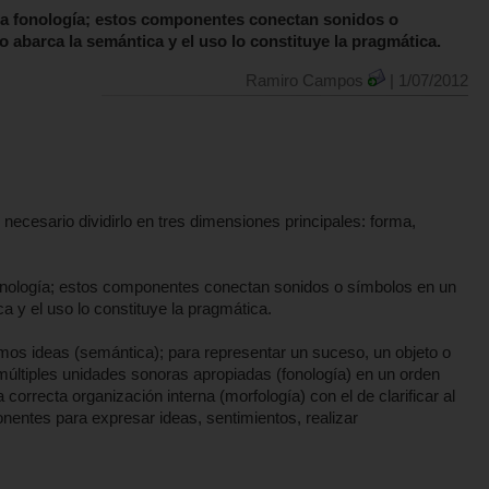
 y la fonología; estos componentes conectan sonidos o
 abarca la semántica y el uso lo constituye la pragmática.
Ramiro Campos
| 1/07/2012
ecesario dividirlo en tres dimensiones principales: forma,
a fonología; estos componentes conectan sonidos o símbolos en un
a y el uso lo constituye la pragmática.
amos ideas (semántica); para representar un suceso, un objeto o
múltiples unidades sonoras apropiadas (fonología) en un orden
orrecta organización interna (morfología) con el de clarificar al
entes para expresar ideas, sentimientos, realizar