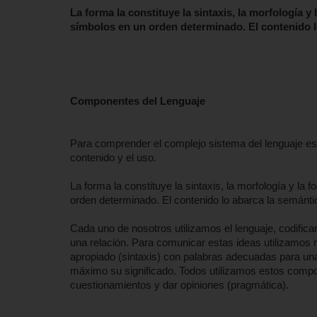
La forma la constituye la sintaxis, la morfología
símbolos en un orden determinado. El contenido lo
Componentes del Lenguaje
Para comprender el complejo sistema del lenguaje es n
contenido y el uso.
La forma la constituye la sintaxis, la morfología y l
orden determinado. El contenido lo abarca la semántic
Cada uno de nosotros utilizamos el lenguaje, codific
una relación. Para comunicar estas ideas utilizamos 
apropiado (sintaxis) con palabras adecuadas para una c
máximo su significado. Todos utilizamos estos compon
cuestionamientos y dar opiniones (pragmática).