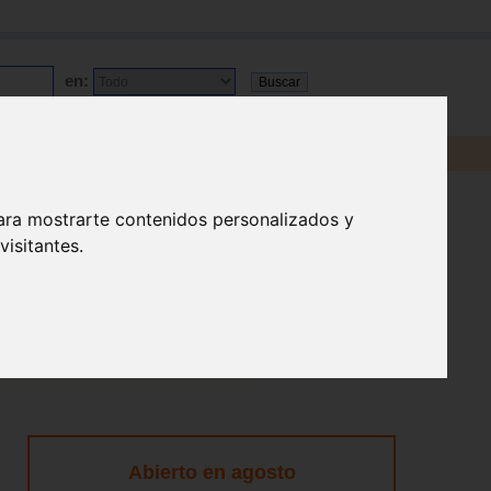
en:
ara mostrarte contenidos personalizados y
isitantes.
Abierto en agosto