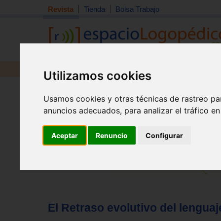
Revista
Tienda
Bolsa Trabajo
Revista
Libros
Material
Juguetes
Utilizamos cookies
Tema quincena
|
Detección
|
Orientación
|
Interdisciplin
Usamos cookies y otras técnicas de rastreo pa
Inicio
>
Revista
anuncios adecuados, para analizar el tráfico e
Aceptar
Renuncio
Configurar
El Retraso evolutivo del lenguaje.