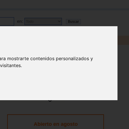
en:
ara mostrarte contenidos personalizados y
isitantes.
Abierto en agosto