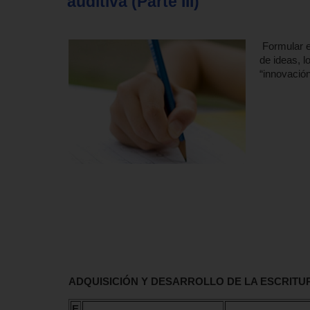
auditiva (Parte III)
Formular
e
de ideas, l
“innovación
ADQUISICIÓN Y DESARROLLO DE LA ESCRITU
E