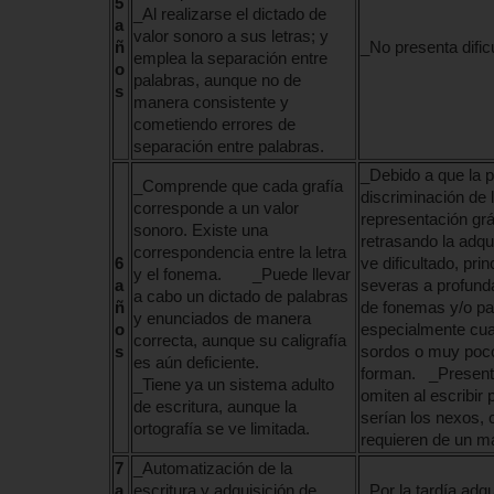
5
_Al realizarse el dictado de
a
valor sonoro a sus letras; y
ñ
_No presenta dific
emplea la separación entre
o
palabras, aunque no de
s
manera consistente y
cometiendo errores de
separación entre palabras.
_Debido a que la pé
_Comprende que cada grafía
discriminación de 
corresponde a un valor
representación grá
sonoro. Existe una
retrasando la adqu
correspondencia entre la letra
6
ve dificultado, pr
y el fonema. _Puede llevar
a
severas a profunda
a cabo un dictado de palabras
ñ
de fonemas y/o pa
y enunciados de manera
o
especialmente cu
correcta, aunque su caligrafía
s
sordos o muy poco
es aún deficiente.
forman. _Presenta
_Tiene ya un sistema adulto
omiten al escribir 
de escritura, aunque la
serían los nexos, 
ortografía se ve limitada.
requieren de un m
7
_Automatización de la
a
escritura y adquisición de
_Por la tardía adq