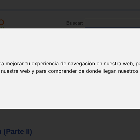
Buscar:
Formación
Directorio
Trabajo
Registro
ario
|
Profesionales
|
Glosario
|
Patologías
|
Actualidad
ra mejorar tu experiencia de navegación en nuestra web, p
n nuestra web y para comprender de donde llegan nuestros v
 (Parte II)