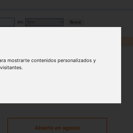
en:
ara mostrarte contenidos personalizados y
isitantes.
Abierto en agosto