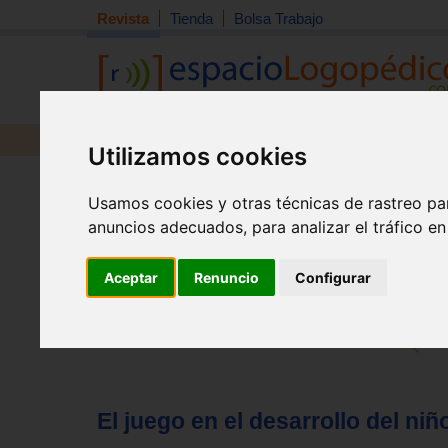
Revista
Tienda
Bolsa Trabajo
Revista
Libros
Material
Juguetes
Utilizamos cookies
Tema quincena
|
Detección
|
Orientación
|
Interdisciplin
Usamos cookies y otras técnicas de rastreo pa
Inicio
>
Revista
anuncios adecuados, para analizar el tráfico e
Aceptar
Renuncio
Configurar
El juego en el desarrollo del niño