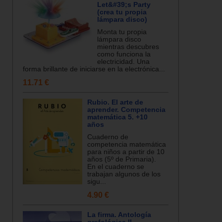
Let&#39;s Party
(crea tu propia
lámpara disco)
Monta tu propia
lámpara disco
mientras descubres
como funciona la
electricidad. Una
forma brillante de iniciarse en la electrónica...
11.71 €
Rubio. El arte de
aprender. Competencia
matemática 5. +10
años
Cuaderno de
competencia matemática
para niños a partir de 10
años (5º de Primaria).
En el cuaderno se
trabajan algunos de los
sigu...
4.90 €
La firma. Antología