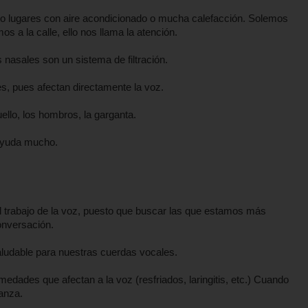
o lugares con aire acondicionado o mucha calefacción. Solemos
a la calle, ello nos llama la atención.
s nasales son un sistema de filtración.
es, pues afectan directamente la voz.
ello, los hombros, la garganta.
 ayuda mucho.
.
l trabajo de la voz, puesto que buscar las que estamos más
onversación.
aludable para nuestras cuerdas vocales.
dades que afectan a la voz (resfriados, laringitis, etc.) Cuando
anza.