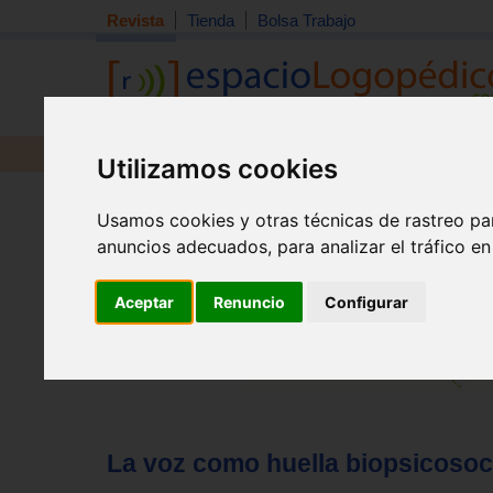
Revista
Tienda
Bolsa Trabajo
Revista
Libros
Material
Juguetes
Utilizamos cookies
Tema quincena
|
Detección
|
Orientación
|
Interdisciplin
Usamos cookies y otras técnicas de rastreo pa
Inicio
>
Revista
anuncios adecuados, para analizar el tráfico e
Aceptar
Renuncio
Configurar
La voz como huella biopsicosocial