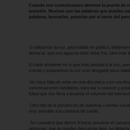
Cuando nos comunicamos abrimos la puerta de nue
emoción. Muchas son las palabras que pueden salir 
palabras, buscarlas, pasarlas por el tamiz del pen
Si utilizamos la voz, para hablar en público, deberí
destacar, que esa agua no debe estar fría, sino más 
El ruido ambiente es lo que más perjudica la voz, pu
cuenta y exponemos la voz a un desgaste poco habit
No hace falta de estar en una discoteca o en una fie
conversaciones familiares, para dar a conocer y pos
futbol que nos lleva a levantar el volumen del televiso
Otro hito de la prevención de nuestras cuerdas vocal
muy sensible a la carencia de sueño.
Se considera que dormir 8 horas previene el cansanci
personas, que no pueden descansar bien, se debería p