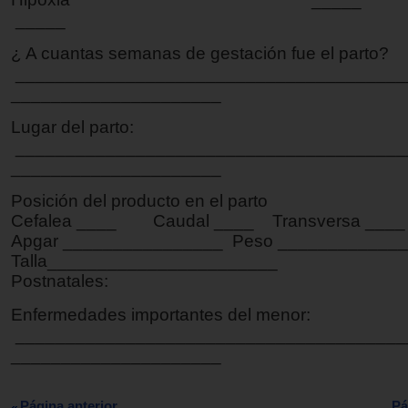
_____
¿ A cuantas semanas de gestación fue el parto?
_______________________________________
_____________________
Lugar del parto:
_______________________________________
_____________________
Posición del producto en el parto
Cefalea ____ Caudal ____ Transversa ____
Apgar ________________ Peso ____________
Talla_______________________
Postnatales:
Enfermedades importantes del menor:
_______________________________________
_____________________
Página anterior
Pá