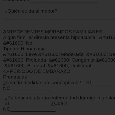
¿Quién cuida al menor?
_______________________________________
_____________________
ANTECEDENTES MÓRBIDOS FAMILIARES
Algún familiar directo presenta hipoacusia: &#6
&#61600; No
Tipo de Hipoacusia:
&#61600; Leve &#61600; Moderada &#61600; Se
&#61600; Profunda &#61600; Congénita &#61600;
&#61600; Bilateral &#61600; Unilateral
4.- PERIODO DE EMBARAZO
Prenatales
¿Uso de medidas anticonceptivos? SI________
NO______________
¿Padeció de alguna enfermedad durante la gesta
SI______________ ¿Cual? ____________
NO________________