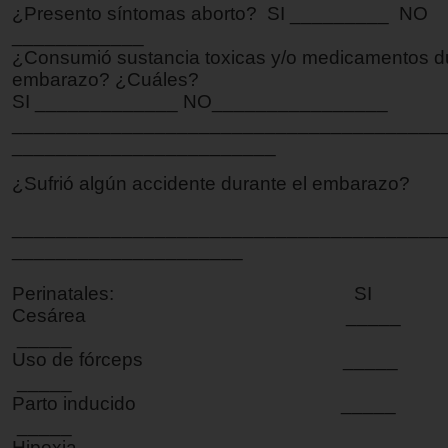
¿Presento síntomas aborto? SI _________ NO
____________
¿Consumió sustancia toxicas y/o medicamentos du
embarazo? ¿Cuáles?
SI _____________ NO________________
_______________________________________
________________________
¿Sufrió algún accidente durante el embarazo?
_______________________________________
_____________________
Perinatales: S
Cesárea ___
_____
Uso de fórceps __
_____
Parto inducido ___
_____
Hipoxia ___