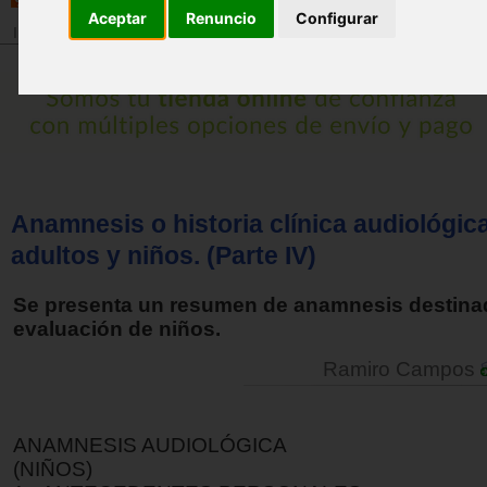
Aceptar
Renuncio
Configurar
Inicio
>
Revista
Anamnesis o historia clínica audiológic
adultos y niños. (Parte IV)
Se presenta un resumen de anamnesis destinad
evaluación de niños.
Ramiro Campos
ANAMNESIS AUDIOLÓGICA
(NIÑOS)