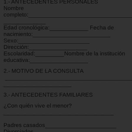
1.- ANTECEDENTES PERSONALES
Nombre
completo:_______________________________
_____________
Edad cronológica:____________ Fecha de
nacimiento:________________________
Sexo:______________________
Dirección:__________________
Escolaridad:_________Nombre de la institución
educativa:__________________
2.- MOTIVO DE LA CONSULTA
_______________________________________
_____________________
3.- ANTECEDENTES FAMILIARES
¿Con quién vive el menor?
__________________________________
Padres casados______________________
Divorciados ________________________