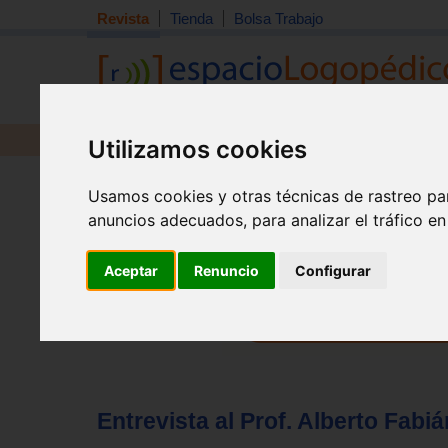
Revista
Tienda
Bolsa Trabajo
Revista
Libros
Material
Juguetes
Utilizamos cookies
Tema quincena
|
Detección
|
Orientación
|
Interdisciplin
Usamos cookies y otras técnicas de rastreo pa
Inicio
>
Revista
anuncios adecuados, para analizar el tráfico e
Aceptar
Renuncio
Configurar
Entrevista al Prof. Alberto Fabiá