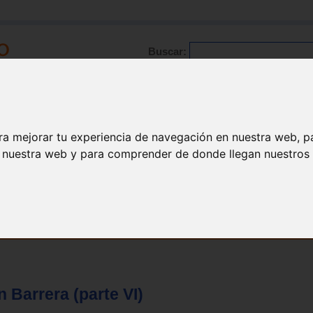
Buscar:
Formación
Directorio
Trabajo
Registro
ario
|
Profesionales
|
Glosario
|
Patologías
|
Actualidad
ra mejorar tu experiencia de navegación en nuestra web, p
n nuestra web y para comprender de donde llegan nuestros v
n Barrera (parte VI)