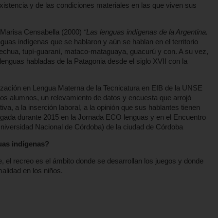
xistencia y de las condiciones materiales en las que viven sus
 Marisa Censabella (2000)
“Las lenguas indígenas de la Argentina.
lenguas indígenas que se hablaron y aún se hablan en el territorio
quechua, tupí-guaraní, mataco-mataguaya, guacurú y con. A su vez,
 lenguas habladas de la Patagonia desde el siglo XVII con la
zación en Lengua Materna de la Tecnicatura en EIB de la UNSE
los alumnos, un relevamiento de datos y encuesta que arrojó
va, a la inserción laboral, a la opinión que sus hablantes tienen
vulgada durante 2015 en la Jornada ECO lenguas y en el Encuentro
(Universidad Nacional de Córdoba) de la ciudad de Córdoba
guas indígenas?
 el recreo es el ámbito donde se desarrollan los juegos y donde
malidad en los niños.