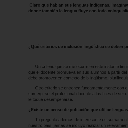
Claro que hablan sus lenguas indígenas. Imagínate
donde también la lengua fluye con toda coloquiali
¿Qué criterios de inclusión lingüística se deben 
Un criterio que se me ocurre en este instante tiene qu
que el docente promueva en sus alumnos a partir del e
debe promover en contexto de bilingüismo, plurilinguism
Otro criterio se entronca fundamentalmente con el re
sumergirse el profesional docente a los fines de ser u
le toque desempeñarse.
¿Existe un censo de población que utilice lenguas
Tu pregunta además de interesante es sumamente cl
nuestro país, jamás se incluyó realizar un relevamien