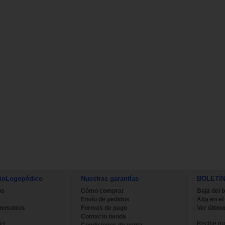
ioLogopédico
Nuestras garantías
BOLETÍ
os
Cómo comprar
Baja del b
Envío de pedidos
Alta en el
 nosotros
Formas de pago
Ver último
Contacto tienda
Recibe nue
27
Condiciones de venta