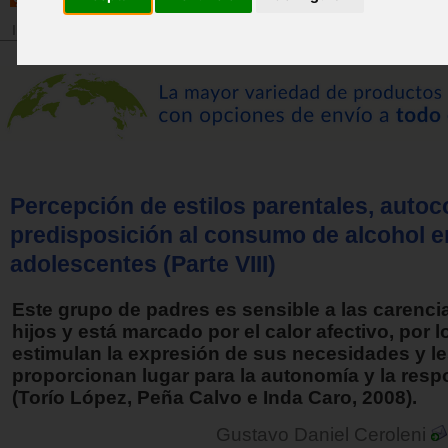
Inicio
>
Revista
Percepción de estilos parentales, auto
predisposición al consumo de alcohol e
adolescentes (Parte VIII)
Este grupo de padres es sensible a las carenci
hijos y está marcado por el calor afectivo, por l
estimulan la expresión de sus necesidades y l
proporcionan lugar para la autonomía y la resp
(Torío López, Peña Calvo e Inda Caro, 2008).
Gustavo Daniel Ceroleni