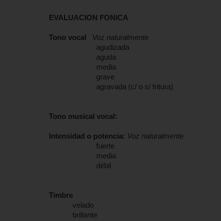
EVALUACION FONICA
Tono vocal
Voz naturalmente
agudizada
aguda
media
grave
agravada (c/ o s/ fritura)
Tono musical vocal:
Intensidad o potencia:
Voz naturalmente
fuerte
media
débil
Timbre
velado
brillante