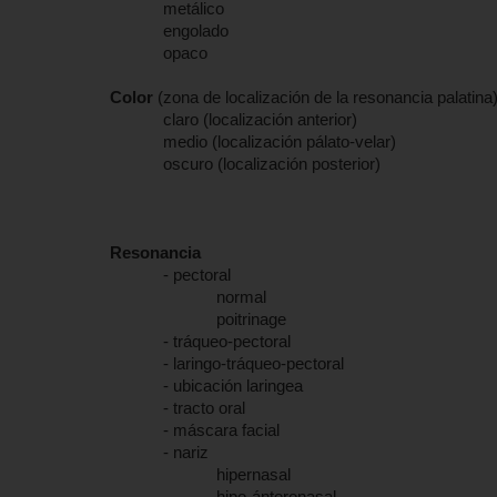
metálico
engolado
opaco
Color
(zona de localización de la resonancia palatina
claro (localización anterior)
medio (localización pálato-velar)
oscuro (localización posterior)
Resonancia
- pectoral
normal
poitrinage
- tráqueo-pectoral
- laringo-tráqueo-pectoral
- ubicación laringea
- tracto oral
- máscara facial
- nariz
hipernasal
hipo-ánteronasal