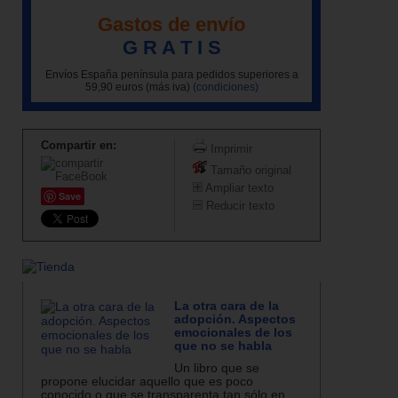
Gastos de envío
G R A T I S
Envíos España península para pedidos superiores a
59,90 euros (más iva)
(condiciones)
Compartir en:
Imprimir
Tamaño original
Ampliar texto
Save
Reducir texto
La otra cara de la
adopción. Aspectos
emocionales de los
que no se habla
Un libro que se
propone elucidar aquello que es poco
conocido o que se transparenta tan sólo en