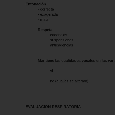
Entonación
- correcta
- exagerada
- mala
Respeta
cadencias
suspensiones
anticadencias
Mantiene las cualidades vocales en las var
si
no (cuál/es se altera/n)
EVALUACION RESPIRATORIA