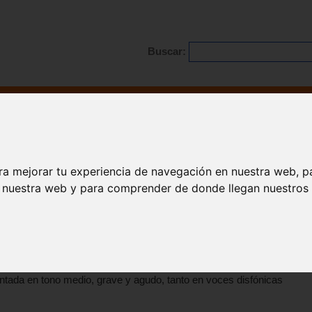
Buscar:
Formación
Directorio
Trabajo
Registro
ario
|
Profesionales
|
Glosario
|
Patologías
|
Actualidad
ra mejorar tu experiencia de navegación en nuestra web, p
n nuestra web y para comprender de donde llegan nuestros v
ción vocal
n la voz hablada en conversación normal y en la lectura a
cantada en tono medio, grave y agudo, tanto en voces disfónicas