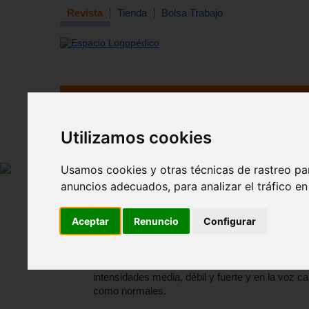
Revista
Tienda
Bolsa Trabajo
Revista
Libros
Material
Juguetes
Tema quincena
|
Detección
|
Orientación
|
Interdisciplin
Utilizamos cookies
Inicio
>
Revista
Usamos cookies y otras técnicas de rastreo pa
anuncios adecuados, para analizar el tráfico e
Evaluación perceptual de la fun
Aceptar
Renuncio
Configurar
La evaluación fónica y prosódica se realizará e
intensidades media, débil y fuerte y en la voz 
como normales.