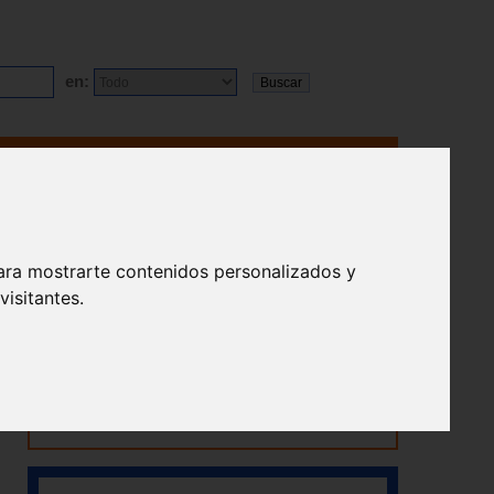
en:
ara mostrarte contenidos personalizados y
isitantes.
Abierto en agosto
Nuestra tienda permanecerá abierta durante
todo el mes