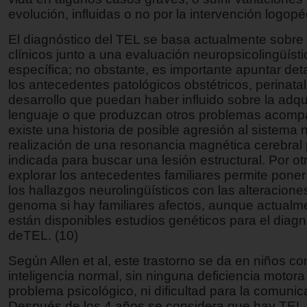
evolución, influidas o no por la intervención logop
El diagnóstico del TEL se basa actualmente sobre c
clínicos junto a una evaluación neuropsicolingüísti
específica; no obstante, es importante apuntar de
los antecedentes patológicos obstétricos, perinata
desarrollo que puedan haber influido sobre la adqu
lenguaje o que produzcan otros problemas acomp
existe una historia de posible agresión al sistema n
realización de una resonancia magnética cerebral 
indicada para buscar una lesión estructural. Por ot
explorar los antecedentes familiares permite poner
los hallazgos neurolingüísticos con las alteracione
genoma si hay familiares afectos, aunque actualm
están disponibles estudios genéticos para el diagn
deTEL. (10)
Según Allen et al, este trastorno se da en niños c
inteligencia normal, sin ninguna deficiencia motora 
problema psicológico, ni dificultad para la comunic
Después de los 4 años se considera que hay TEL 