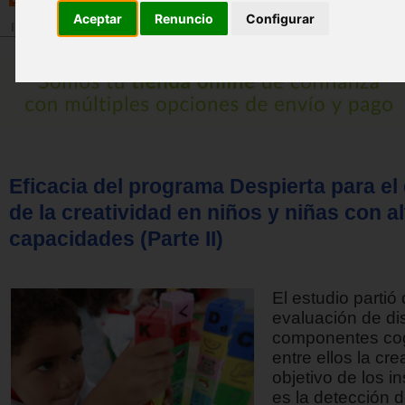
Aceptar
Renuncio
Configurar
Inicio
>
Revista
Eficacia del programa Despierta para el 
de la creatividad en niños y niñas con a
capacidades (Parte II)
El estudio partió 
evaluación de dis
componentes cog
entre ellos la cre
objetivo de los i
es la detección d