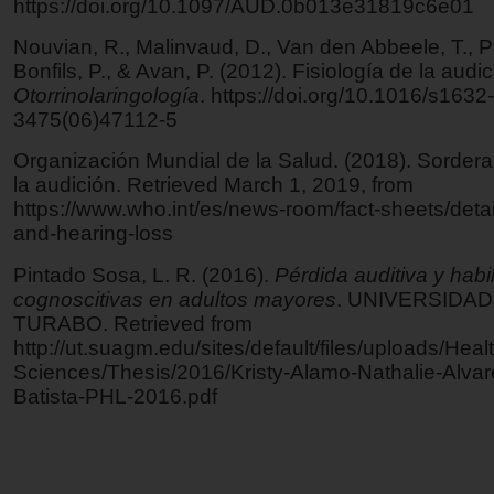
https://doi.org/10.1097/AUD.0b013e31819c6e01
Nouvian, R., Malinvaud, D., Van den Abbeele, T., Pu
Bonfils, P., & Avan, P. (2012). Fisiología de la audi
Otorrinolaringología
. https://doi.org/10.1016/s1632-
3475(06)47112-5
Organización Mundial de la Salud. (2018). Sordera
la audición. Retrieved March 1, 2019, from
https://www.who.int/es/news-room/fact-sheets/deta
and-hearing-loss
Pintado Sosa, L. R. (2016).
Pérdida auditiva y habi
cognoscitivas en adultos mayores
. UNIVERSIDAD
TURABO. Retrieved from
http://ut.suagm.edu/sites/default/files/uploads/Heal
Sciences/Thesis/2016/Kristy-Alamo-Nathalie-Alva
Batista-PHL-2016.pdf