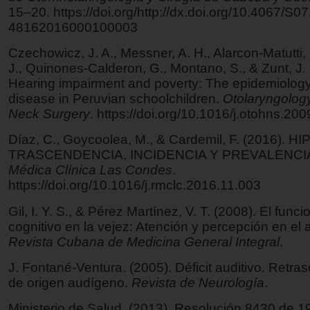
15–20. https://doi.org/http://dx.doi.org/10.4067/S0
48162016000100003
Czechowicz, J. A., Messner, A. H., Alarcon-Matutti, 
J., Quinones-Calderon, G., Montano, S., & Zunt, J. 
Hearing impairment and poverty: The epidemiology
disease in Peruvian schoolchildren.
Otolaryngolog
Neck Surgery
. https://doi.org/10.1016/j.otohns.20
Díaz, C., Goycoolea, M., & Cardemil, F. (2016). 
TRASCENDENCIA, INCIDENCIA Y PREVALENCI
Médica Clínica Las Condes
.
https://doi.org/10.1016/j.rmclc.2016.11.003
Gil, I. Y. S., & Pérez Martínez, V. T. (2008). El fun
cognitivo en la vejez: Atención y percepción en el 
Revista Cubana de Medicina General Integral
.
J. Fontané-Ventura. (2005). Déficit auditivo. Retras
de origen audígeno.
Revista de Neurología
.
Ministerio de Salud. (2013). Resolución 8430 de 1