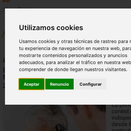
Inicio
>
Revista
Utilizamos cookies
Usamos cookies y otras técnicas de rastreo para 
tu experiencia de navegación en nuestra web, par
mostrarte contenidos personalizados y anuncios
Caracterización de la sensibilidad audit
adecuados, para analizar el tráfico en nuestra we
periférica de los usuarios del consultori
comprender de donde llegan nuestros visitantes.
fonoaudiológico Fonaudis Isla de San A
Aceptar
Renuncio
Configurar
2014-2018 (Parte II)
La peri
control
indispe
desde l
particu