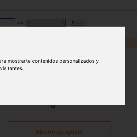
en:
ara mostrarte contenidos personalizados y
isitantes.
Abierto en agosto