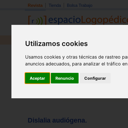
Revista
Tienda
Bolsa Trabajo
Revista
Libros
Material
Juguetes
Utilizamos cookies
Tema quincena
|
Detección
|
Orientación
|
Interdisciplin
Usamos cookies y otras técnicas de rastreo pa
Inicio
>
Revista
anuncios adecuados, para analizar el tráfico e
Aceptar
Renuncio
Configurar
Dislalia audiógena.