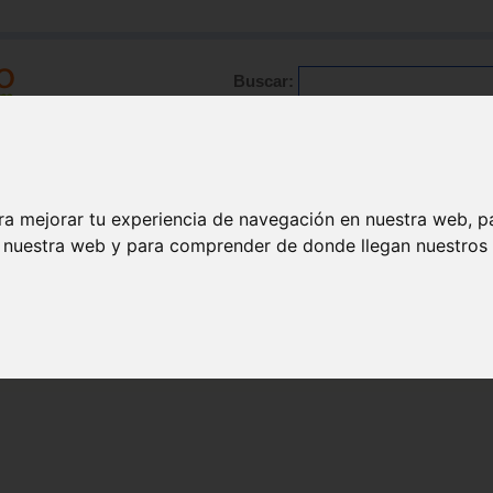
Buscar:
Formación
Directorio
Trabajo
Registro
ario
|
Profesionales
|
Glosario
|
Patologías
|
Actualidad
ra mejorar tu experiencia de navegación en nuestra web, p
n nuestra web y para comprender de donde llegan nuestros v