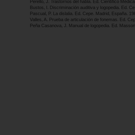
Perello, J. Trastornos del habla. Ed. Científico Médi
Bustos, I. Discriminación auditiva y logopedia. Ed. C
Pascual, P. La dislalia. Ed. Cepe. Madrid, España. 19
Valles, A. Prueba de articulación de fonemas. Ed. Ce
Peña Casanova, J. Manual de logopedia. Ed. Masson