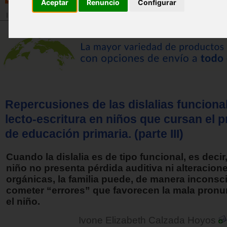
Aceptar
Renuncio
Configurar
Inicio
>
Revista
Repercusiones de las dislalias funcional
lecto-escritura en niños que cursan el p
de educación primaria. (parte III)
Cuando la dislalia es de tipo funcional, es decir
niño no presenta pérdida auditiva ni alteracion
orgánicas, la familia puede, de manera inconsci
cometer “errores” que favorecen la mala pronu
el niño.
Ivone Elizabeth Calzada Hoyos