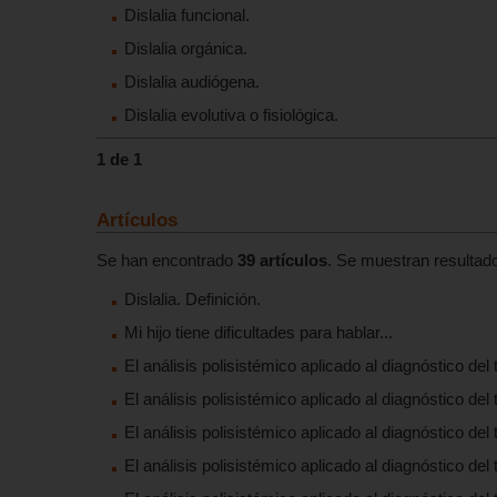
Dislalia funcional.
Dislalia orgánica.
Dislalia audiógena.
Dislalia evolutiva o fisiológica.
1 de 1
Artículos
Se han encontrado
39 artículos
. Se muestran resultado
Dislalia. Definición.
Mi hijo tiene dificultades para hablar...
El análisis polisistémico aplicado al diagnóstico del t
El análisis polisistémico aplicado al diagnóstico del t
El análisis polisistémico aplicado al diagnóstico del tr
El análisis polisistémico aplicado al diagnóstico del t