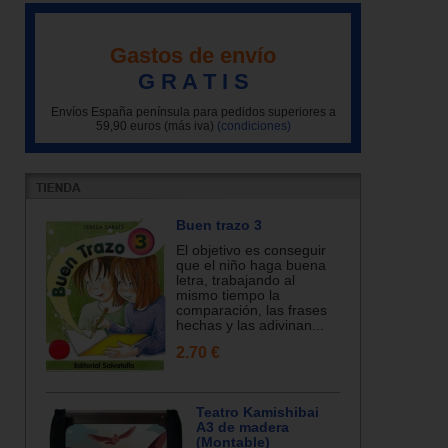
Gastos de envío
G R A T I S
Envíos España península para pedidos superiores a
59,90 euros (más iva)
(condiciones)
Buen trazo 3
El objetivo es conseguir
que el niño haga buena
letra, trabajando al
mismo tiempo la
comparación, las frases
hechas y las adivinan...
2.70 €
Teatro Kamishibai
A3 de madera
(Montable)