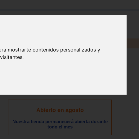
en:
ara mostrarte contenidos personalizados y
isitantes.
Abierto en agosto
Nuestra tienda permanecerá abierta durante
todo el mes