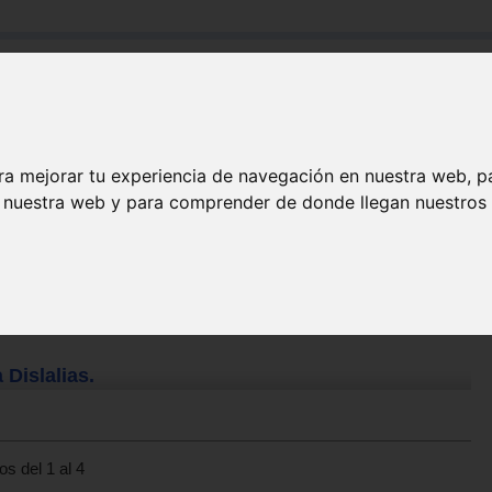
Buscar:
Formación
Directorio
Trabajo
Registro
ra mejorar tu experiencia de navegación en nuestra web, p
n nuestra web y para comprender de donde llegan nuestros v
 Dislalias.
s del 1 al 4