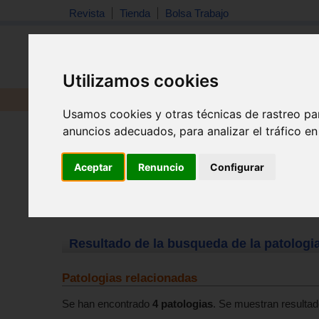
Revista
Tienda
Bolsa Trabajo
Utilizamos cookies
Revista
Libros
Material
Juguetes
Usamos cookies y otras técnicas de rastreo pa
anuncios adecuados, para analizar el tráfico e
Aceptar
Renuncio
Configurar
Resultado de la busqueda de la patologia
Patologias relacionadas
Se han encontrado
4 patologias
. Se muestran resultado