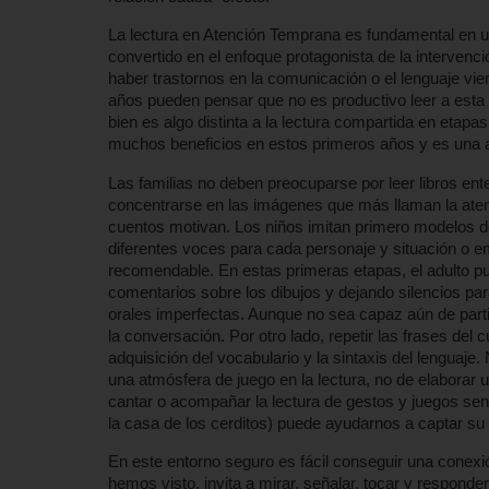
La lectura en Atención Temprana es fundamental en u
convertido en el enfoque protagonista de la interven
haber trastornos en la comunicación o el lenguaje vie
años pueden pensar que no es productivo leer a esta
bien es algo distinta a la lectura compartida en etapa
muchos beneficios en estos primeros años y es una 
Las familias no deben preocuparse por leer libros ente
concentrarse en las imágenes que más llaman la aten
cuentos motivan. Los niños imitan primero modelos de 
diferentes voces para cada personaje y situación o e
recomendable. En estas primeras etapas, el adulto 
comentarios sobre los dibujos y dejando silencios par
orales imperfectas. Aunque no sea capaz aún de partic
la conversación. Por otro lado, repetir las frases del
adquisición del vocabulario y la sintaxis del lenguaje
una atmósfera de juego en la lectura, no de elaborar u
cantar o acompañar la lectura de gestos y juegos sens
la casa de los cerditos) puede ayudarnos a captar su a
En este entorno seguro es fácil conseguir una conexió
hemos visto, invita a mirar, señalar, tocar y responde