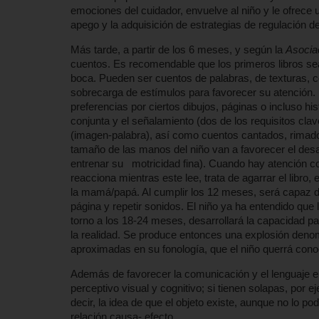
emociones del cuidador, envuelve al niño y le ofrece 
apego y la adquisición de estrategias de regulación de
Más tarde, a partir de los 6 meses, y según la
Asocia
cuentos. Es recomendable que los primeros libros sean
boca. Pueden ser cuentos de palabras, de texturas, 
sobrecarga de estímulos para favorecer su atención.
preferencias por ciertos dibujos, páginas o incluso h
conjunta y el señalamiento (dos de los requisitos clav
(imagen-palabra), así como cuentos cantados, rimados
tamaño de las manos del niño van a favorecer el desa
entrenar su motricidad fina). Cuando hay atención conj
reacciona mientras este lee, trata de agarrar el libro
la mamá/papá. Al cumplir los 12 meses, será capaz de 
página y repetir sonidos. El niño ya ha entendido que
torno a los 18-24 meses, desarrollará la capacidad pa
la realidad. Se produce entonces una explosión denom
aproximadas en su fonología, que el niño querrá cono
Además de favorecer la comunicación y el lenguaje en
perceptivo visual y cognitivo; si tienen solapas, por e
decir, la idea de que el objeto existe, aunque no lo po
relación causa- efecto.