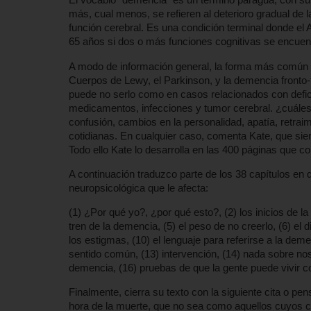
más, cual menos, se refieren al deterioro gradual de
función cerebral. Es una condición terminal donde el
65 años si dos o más funciones cognitivas se encuentr
A modo de información general, la forma más común e
Cuerpos de Lewy, el Parkinson, y la demencia fronto-
puede no serlo como en casos relacionados con defic
medicamentos, infecciones y tumor cerebral. ¿cuáles
confusión, cambios en la personalidad, apatía, retraimi
cotidianas. En cualquier caso, comenta Kate, que siem
Todo ello Kate lo desarrolla en las 400 páginas que c
A continuación traduzco parte de los 38 capítulos en 
neuropsicológica que le afecta:
(1) ¿Por qué yo?, ¿por qué esto?, (2) los inicios de la
tren de la demencia, (5) el peso de no creerlo, (6) el d
los estigmas, (10) el lenguaje para referirse a la de
sentido común, (13) intervención, (14) nada sobre no
demencia, (16) pruebas de que la gente puede vivir co
Finalmente, cierra su texto con la siguiente cita o
hora de la muerte, que no sea como aquellos cuyos co