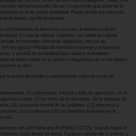
 la función del pensamiento, donde compromete gran parte de la
 Alzheimer es la de mayor gravedad. Puede ocurrir por sobre los
an limitadas, significativamente.
s el Alzeheimer, la demencia vascular, la demencia de los
temporal. En uno de últimos capítulos, nos habla de cuándo
iencias hormonales, vitaminas, depresión, efectos de
 son los signos? Pérdida de memoria frecuente y progresiva,
ento, y pérdida de la habilidad para realizar actividades
pre se debe confiar en la opinión o diagnóstico de un facultativo.
omponen su libro.
que la autora desarrolla su pensamiento sobre la condición
 enfermedad, (3) enfermedad, tristeza y falta de optimismo, (4) el
iagnóstico inicial, (7) los mitos de la demencia, (8) la soledad, (9)
mencia, (11) búsqueda mental de las palabras, (12) demencia y
sotros/as, sin nosotros/as (15) los derechos humanos en la
n ella.
 pensamiento del Jefe Mohicano AUPUMUT (1725) “cuando llegue la
razones están llenos de temor. Canta tu canción de la muerte, y,