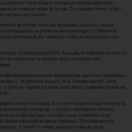
su campo con miras a hacer conciencia mundial sobre esta
eres en cualquier etapa de la vida. De cualquier forma, el libro
 los tiempos que vivimos.
omento de escribir sobre tan lamentable situación, con una
se ha sobrepuesto a su problema neuropsicológico o “demencia
a como defensora de los “derechos civiles de las personas con
iversity of Wollongong (UOW), Australia. Actualmente termina un
ómo las demencias de distintos tipos constituyen una
teger.
 esta dificultad tempranamente diagnosticada que incluye problemas
amiliar, y , el tremendo impacto en la “autopercepción” como
n, y cómo se originan los mitos particulares, sugiriendo formas de
ición.
ginas sobre el concepto. Es un término general que describe la
l pensamiento, el lenguaje, y el juicio, causado por diversas
sta en la dificultad para recordar cosas, problemas en la
icultades para realizar tareas cotidianas. Etimológicamente,
 negación, y “mens” = mente, privación o falta de razón.