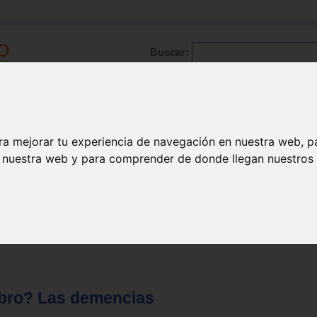
Buscar:
Formación
Directorio
Trabajo
Registro
ario
|
Profesionales
|
Glosario
|
Patologías
|
Actualidad
ra mejorar tu experiencia de navegación en nuestra web, p
n nuestra web y para comprender de donde llegan nuestros v
rebro? Las demencias