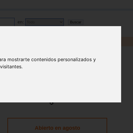
en:
ara mostrarte contenidos personalizados y
isitantes.
Abierto en agosto