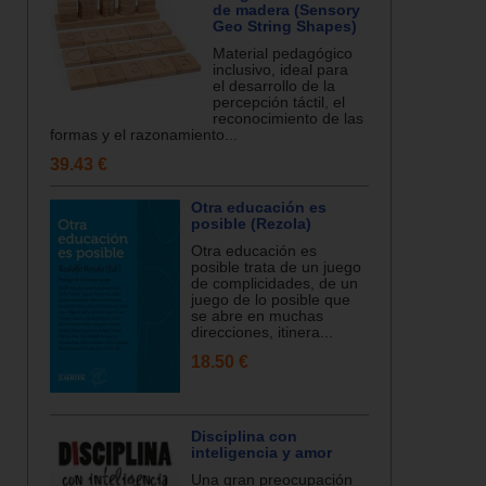
de madera (Sensory
Geo String Shapes)
Material pedagógico
inclusivo, ideal para
el desarrollo de la
percepción táctil, el
reconocimiento de las
formas y el razonamiento...
39.43 €
Otra educación es
posible (Rezola)
Otra educación es
posible trata de un juego
de complicidades, de un
juego de lo posible que
se abre en muchas
direcciones, itinera...
18.50 €
Disciplina con
inteligencia y amor
Una gran preocupación