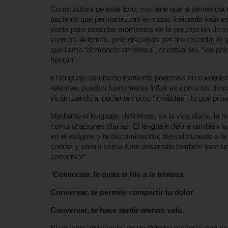
Como autora de este libro, sostiene que la demencia 
paciente que permanezcan en casa, limitando todo esfu
poeta para describir momentos de la percepción de su 
vivimos. Además, pide disculpas por “no recordar lo q
que llama “demencia amistosa”, acentúa así, “los pa
herirán”.
El lenguaje es una herramienta poderosa en cualquie
referirse, pueden fuertemente influir en cómo los de
victimizando al paciente como “inválidas”, lo que priv
Mediante el lenguaje, definimos, en la vida diaria, 
comunicaciones diarias. El lenguaje define también 
en el estigma y la discriminación; desvalorizando a l
cuenta y valora cómo Kate desarrolla también toda un
conversar”
“
Conversar, le quita el filo a la tristeza
Conversar, te permite compartir tu dolor
Conversar, te hace sentir menos solo.
El vocablo “demencia” es un término paragua, con su