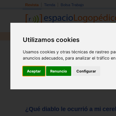
Revista
Tienda
Bolsa Trabajo
Revista
Libros
Material
Juguetes
Utilizamos cookies
Tema quincena
|
Detección
|
Orientación
|
Interdisciplin
Usamos cookies y otras técnicas de rastreo pa
Inicio
>
Revista
anuncios adecuados, para analizar el tráfico e
Aceptar
Renuncio
Configurar
¿Qué diablo le ocurrió a mi ce