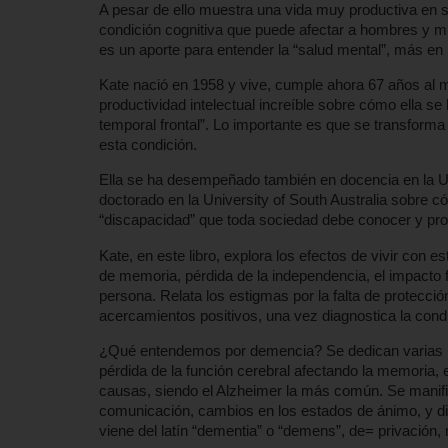
A pesar de ello muestra una vida muy productiva en 
condición cognitiva que puede afectar a hombres y muj
es un aporte para entender la “salud mental”, más en
Kate nació en 1958 y vive, cumple ahora 67 años al m
productividad intelectual increíble sobre cómo ella 
temporal frontal”. Lo importante es que se transform
esta condición.
Ella se ha desempeñado también en docencia en la Un
doctorado en la University of South Australia sobre c
“discapacidad” que toda sociedad debe conocer y pro
Kate, en este libro, explora los efectos de vivir con
de memoria, pérdida de la independencia, el impacto f
persona. Relata los estigmas por la falta de protecció
acercamientos positivos, una vez diagnostica la cond
¿Qué entendemos por demencia? Se dedican varias pá
pérdida de la función cerebral afectando la memoria, e
causas, siendo el Alzheimer la más común. Se manifie
comunicación, cambios en los estados de ánimo, y dif
viene del latín “dementia” o “demens”, de= privación,