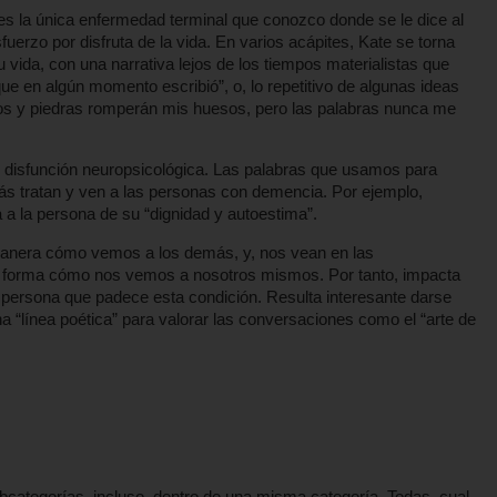
es la única enfermedad terminal que conozco donde se le dice al
erzo por disfruta de la vida. En varios acápites, Kate se torna
vida, con una narrativa lejos de los tiempos materialistas que
ue en algún momento escribió”, o, lo repetitivo de algunas ideas
los y piedras romperán mis huesos, pero las palabras nunca me
r disfunción neuropsicológica. Las palabras que usamos para
más tratan y ven a las personas con demencia. Por ejemplo,
a a la persona de su “dignidad y autoestima”.
la manera cómo vemos a los demás, y, nos vean en las
la forma cómo nos vemos a nosotros mismos. Por tanto, impacta
a persona que padece esta condición. Resulta interesante darse
a “línea poética” para valorar las conversaciones como el “arte de
bcategorías ,incluso, dentro de una misma categoría. Todas, cual