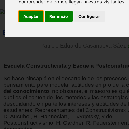
comprender de donde llegan nuestros visitantes.
Aceptar
Renuncio
Configurar
Educación y aprendizaje significativo (pa
Patricio Eduardo Casanueva Sáez
Escuela Constructivista y Escuela Postconstruc
Se hace hincapié en el desarrollo de los procesos
pensamiento para modelar actitudes en pro de la
del conocimiento
, no obstante, el maestro es qui
cual es el contenido, los métodos y las estrategias 
descuidando en parte los intereses y aptitudes de 
estudiantes. Representantes del Constructivismo: 
D. Ausubel, H. Hannesian, L. Vygotsky, y del
Postconstructivismo: H. Gardner, R. Feuerstein en