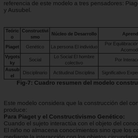
referencia de este modelo a tres pensadores: Piag
y Ausubel.
Teóric
Constructivi
Núcleo de Desarrollo
Aprend
o
smo
Por Equilibració
Piaget
Genético
La persona El individuo
Acomoda
Vygots
Lo Social El hombre
Social
Por Intera
ky
colectivo
Ausub
Disciplinario
Actitudinal Disciplina
Significativo Expe
el
Fig-7: Cuadro resumen del modelo construc
Este modelo considera que la construcción del co
produce:
Para Piaget y el Constructivismo Genético:
Cuando el sujeto interactúa con el objeto del cono
El niño no almacena conocimientos sino que los c
mediante la interacción con los objetos circundant