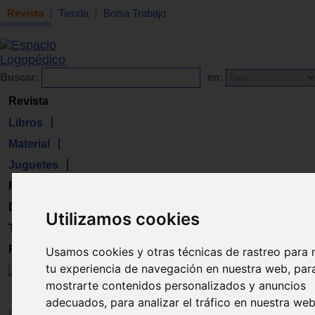
Revista
Tienda
Bolsa Trabajo
Buscar:
en:
Revista
Libros
Material
Juguetes
Formación
Directorio
Utilizamos cookies
Trabajo
Registro
Usamos cookies y otras técnicas de rastreo para 
tu experiencia de navegación en nuestra web, par
mostrarte contenidos personalizados y anuncios
adecuados, para analizar el tráfico en nuestra we
Inicio
>
Revista