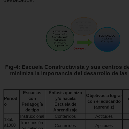
destacados.
Fig-4: Escuela Constructivista y sus centros de
minimiza la importancia del desarrollo de las 
Escuelas
Énfasis que hizo
Objetivos a lograr
Period
con
y/o hacela
con el educando
o
Pedagogía
Escuela de
(aprendiz)
de tipo
Aprendizaje
Instruccional
Contenidos
Actitudes
1850
Transmisión-
a1900
Contenidos
Aptitudes
Asimilación