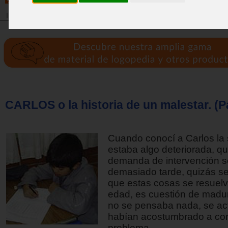
Inicio
>
Revista
CARLOS o la historia de un malestar. (Pa
Cuando conocí a Carlos la 
estaba algo deteriorada, qu
demanda de intervención s
demasiado tarde, quizás s
que estas cosas se resuelv
edad, es cuestión de madur
no se pensaba nada, se ac
habían acostumbrado a conv
problema.