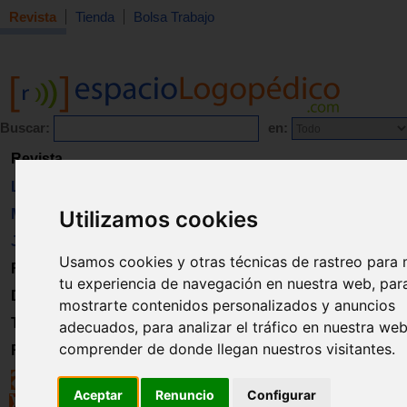
Revista
Tienda
Bolsa Trabajo
Buscar:
en:
Revista
Libros
Material
Utilizamos cookies
Juguetes
Usamos cookies y otras técnicas de rastreo para 
Formación
tu experiencia de navegación en nuestra web, par
Directorio
mostrarte contenidos personalizados y anuncios
Trabajo
adecuados, para analizar el tráfico en nuestra we
comprender de donde llegan nuestros visitantes.
Registro
Aceptar
Renuncio
Configurar